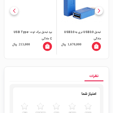
U-
تبدیل USB3.0 نری به USB3.0
برد تبدیل برک اوت USB Type-
مادگی
C مادگی
MD
ال
ریال
ریال
213,000
1,670,000
all
local_mall
local_mall
نظرات
امتیاز شما