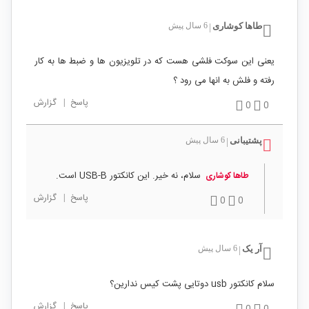
طاها کوشاری
6 سال پیش
|
یعنی این سوکت فلشی هست که در تلویزیون ها و ضبط ها به کار
رفته و فلش به انها می رود ؟
پاسخ
|
گزارش
0
0
پشتیبانی
6 سال پیش
|
سلام، نه خیر. این کانکتور USB-B است.
طاها کوشاری
پاسخ
|
گزارش
0
0
آر یک
6 سال پیش
|
سلام کانکتور usb دوتایی پشت کیس ندارین؟
پاسخ
|
گزارش