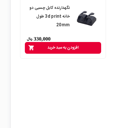
نگهدارنده کابل چسبی دو
خانه 3d print طول
20mm
330,000
ریال
افزودن به سبد خرید
shopping_cart