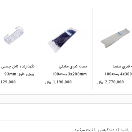
local_mall
local_mall
کمری سفید
بست کمری مشکی
نگهدارنده کابل چسبی 
4x300mm بسته100
3x200mm بسته100
پیچی طول 93mm
تایی
ریال
ریال
129,000
1,190,000
2,770,000
 باشید که دیدگاهتان را ثبت میکنید