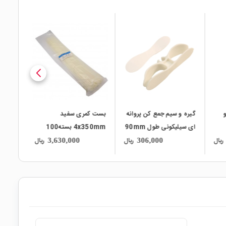
local_mall
local_mall
local_mall
و
گیره و سیم جمع کن پروانه
بست کمری سفید
نگهدار
ای سیلیکونی طول 90mm
4x350mm بسته100
تایی
20mm
ریال
ریال
ریال
3,630,000
306,000