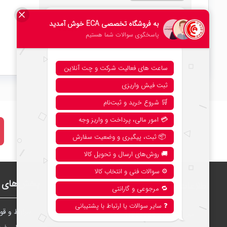
امتیاز کلی
0 دیدگاه
3.0
نحوه خرید از فروشگاه
بخش‌های ف
اطلاعات
شرايط و قوا
امور مشتریان:
041-51388888