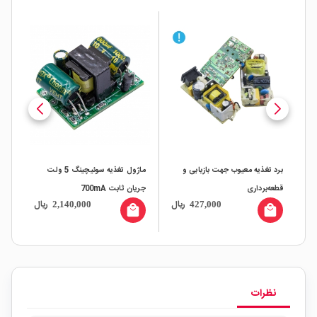
برد تغذیه معیوب جهت بازیابی و
ماژول تغذیه سوئیچینگ 5 ولت
برد 
قطعه‌برداری
جریان ثابت 700mA
ال
ریال
ریال
2,140,000
427,000
all
local_mall
local_mall
نظرات