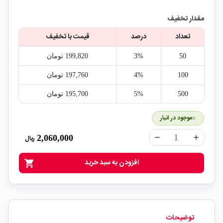
مقدار تخفیف
تعداد
درصد
قیمت با تخفیف
50
3%
199,820‎ تومان
100
4%
197,760‎ تومان
500
5%
195,700‎ تومان
موجود در انبار
2,060,000
ریال
remove
add
افزودن به سبد خرید
shopping_cart
توضیحات