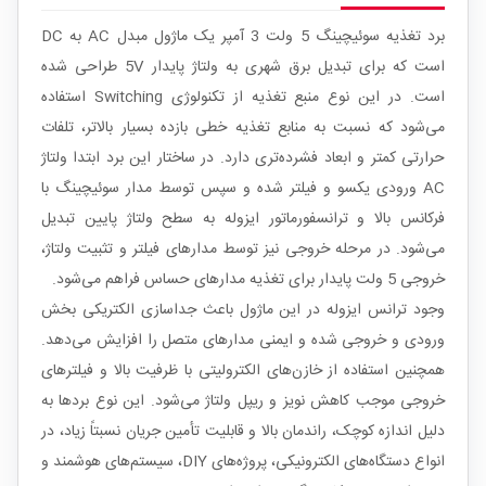
برد تغذیه سوئیچینگ 5 ولت 3 آمپر یک ماژول مبدل AC به DC
است که برای تبدیل برق شهری به ولتاژ پایدار 5V طراحی شده
است. در این نوع منبع تغذیه از تکنولوژی Switching استفاده
می‌شود که نسبت به منابع تغذیه خطی بازده بسیار بالاتر، تلفات
حرارتی کمتر و ابعاد فشرده‌تری دارد. در ساختار این برد ابتدا ولتاژ
AC ورودی یکسو و فیلتر شده و سپس توسط مدار سوئیچینگ با
فرکانس بالا و ترانسفورماتور ایزوله به سطح ولتاژ پایین تبدیل
می‌شود. در مرحله خروجی نیز توسط مدارهای فیلتر و تثبیت ولتاژ،
خروجی 5 ولت پایدار برای تغذیه مدارهای حساس فراهم می‌شود.
وجود ترانس ایزوله در این ماژول باعث جداسازی الکتریکی بخش
ورودی و خروجی شده و ایمنی مدارهای متصل را افزایش می‌دهد.
همچنین استفاده از خازن‌های الکترولیتی با ظرفیت بالا و فیلترهای
خروجی موجب کاهش نویز و ریپل ولتاژ می‌شود. این نوع بردها به
دلیل اندازه کوچک، راندمان بالا و قابلیت تأمین جریان نسبتاً زیاد، در
انواع دستگاه‌های الکترونیکی، پروژه‌های DIY، سیستم‌های هوشمند و