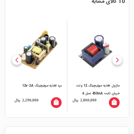
10 کالای مشابه
ماژول تغذیه سوئیچینگ 12 ولت
برد تغذیه سوئیچینگ 12v-2A
جریان ثابت 450mA نسل 6
جریان
ال
ریال
ریال
2,290,000
2,860,000
all
local_mall
local_mall