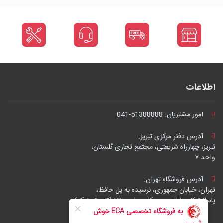
اطلاعات
امور مشتریان:
041-51388888
آدرس دفتر مرکزی تبریز:
تبریز، چهارراه شریعتی، مجتمع تجاری گلستان،
واحد ۷
آدرس فروشگاه تهران:
تهران، خیابان جمهوری، نرسیده به پل حافظ،
پاساژ توکل، طبقه زیرهمکف، واحد B6 (تاپ ترونیک)