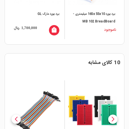
برد بورد 165x 55x10 میلیمتری -
برد بورد مارک GL
MB 102 BreadBoard
ریال
1,700,000
ناموجود
local_mall
10 کالای مشابه