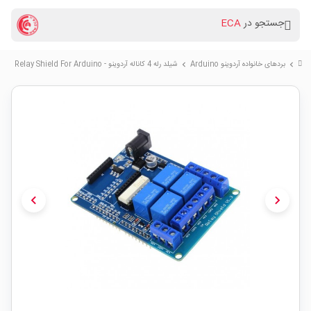
جستجو در
ECA
بردهای خانواده آردوینو Arduino
شیلد رله 4 کاناله آردوینو - Relay Shield For Arduino
chevron_right
chevron_right
chevron_left
chevron_right