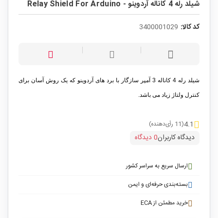
شیلد رله 4 کاناله آردوینو - Relay Shield For Arduino
کد کالا:
3400001029
شیلد رله 4 کاناله 3 آمپر سازگار با برد های آردوینو که یک روش آسان برای
کنترل ولتاژ زیاد می باشد.
4.1
(11 رأی‌دهنده)
دیدگاه کاربران
0 دیدگاه
ارسال سریع به سراسر کشور
بسته‌بندی حرفه‌ای و ایمن
خرید مطمئن از ECA