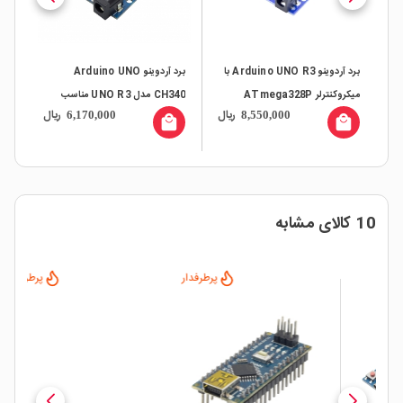
برد آردوینو Arduino UNO R3 با
برد آردوینو Arduino UNO
میکروکنترلر ATmega328P
CH340 مدل UNO R3 مناسب
ریال
ریال
6,170,000
8,550,000
پروژه‌های آموزشی، رباتیک و IoT
local_mall
local_mall
10 کالای مشابه
پرطرفدار
پرطرفدار