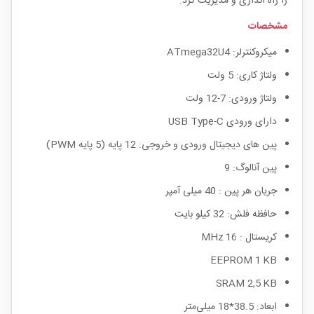
را راه اندازی و مدیریت کرد.
مشخصات
میکروکنترلر: ATmega32U4
ولتاژ کاری: 5 ولت
ولتاژ ورودی: 7-12 ولت
دارای ورودی USB Type-C
پین های دیجیتال ورودی و خروجی: 12 پایه (5 پایه PWM)
پین آنالوگ: 9
جریان هر پین : 40 میلی آمپر
حافظه فلش: 32 کیلو بایت
کریستال : 16 MHz
EEPROM 1 KB
SRAM 2,5 KB
ابعاد: 38.5*18 میلی‌متر