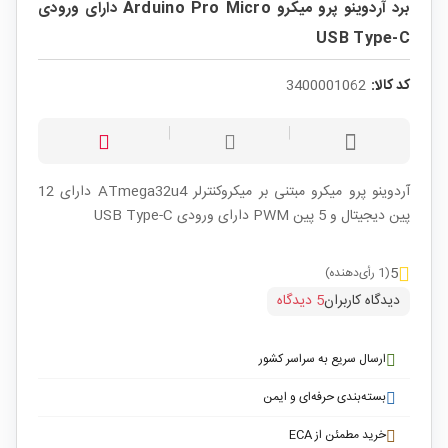
برد آردوینو پرو میکرو Arduino Pro Micro دارای ورودی
USB Type-C
کد کالا:
3400001062
آردوینو پرو میکرو مبتنی بر میکروکنترلر
ATmega32u4
دارای 12
پین دیجیتال و 5 پین PWM دارای ورودی USB Type-C
5
(1 رأی‌دهنده)
دیدگاه کاربران
5 دیدگاه
ارسال سریع به سراسر کشور
بسته‌بندی حرفه‌ای و ایمن
خرید مطمئن از ECA