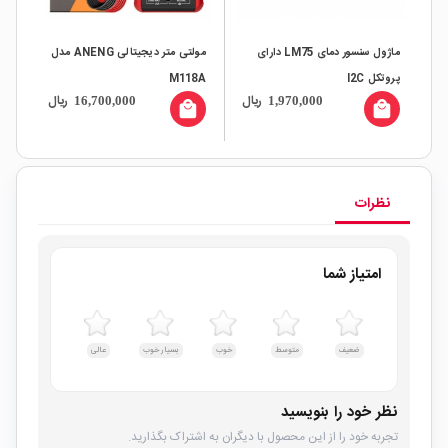
ماژول سنسور دمای LM75 دارای
مولتی متر دیجیتالی ANENG مدل
پروتکل I2C
M118A
U مدل +TU-093B
ال
ریال
ریال
16,700,000
1,970,000
all
local_mall
local_mall
نظرات
امتیاز شما
ضعیف
متوسط
خوب
بسیار خوب
عالی
نظر خود را بنویسید
تجربه خود را از این محصول با دیگران به اشتراک بگذارید.