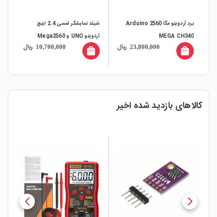
برد آردوینو مگا 2560 Arduino
شیلد نمایشگر لمسی 2.4 اینچ
MEGA CH340
آردوینو UNO و Mega2560
ال
ریال
ریال
10,700,000
23,800,000
66
all
local_mall
local_mall
کالاهای بازدید شده اخیر