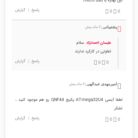
این بهتره یا micro usb
پاسخ
|
گزارش
0
0
پشتیبانی
4 ماه پیش
|
سلام
علیسان احمدنژاد
تفاوتی در کارکرد ندارند
پاسخ
|
گزارش
0
0
امیرمهدی عبدالهی
4 ماه پیش
|
لطفا آیسی ATmega32U4 پکیج QNF44 رو هم موجود کنید ،
تشکر
پاسخ
|
گزارش
0
0