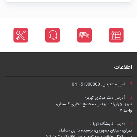
اطلاعات
امور مشتریان:
041-51388888
آدرس دفتر مرکزی تبریز:
تبریز، چهارراه شریعتی، مجتمع تجاری گلستان،
واحد ۷
آدرس فروشگاه تهران:
تهران، خیابان جمهوری، نرسیده به پل حافظ،
پاساژ توکل، طبقه زیرهمکف، واحد B6 (تاپ ترونیک)