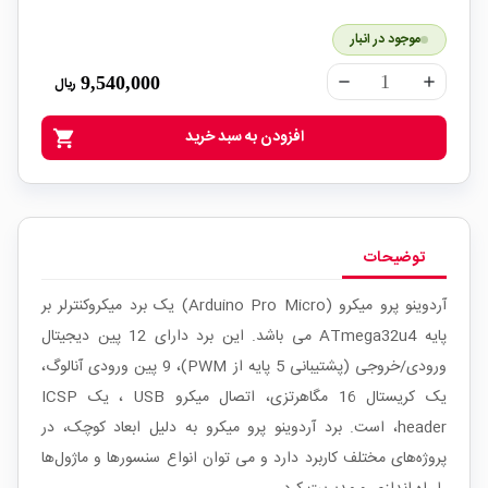
موجود در انبار
9,540,000
ریال
remove
add
افزودن به سبد خرید
shopping_cart
توضیحات
آردوینو پرو میکرو (Arduino Pro Micro) یک برد میکروکنترلر بر
پایه
ATmega32u4
می باشد. این برد دارای 12 پین دیجیتال
ورودی/خروجی (پشتیبانی 5 پایه از PWM)، 9 پین ورودی آنالوگ،
یک کریستال 16 مگاهرتزی، اتصال میکرو USB ، یک ICSP
header، است. برد آردوینو پرو میکرو به دلیل ابعاد کوچک، در
پروژه‌های مختلف کاربرد دارد و می توان انواع سنسورها و ماژول‌ها