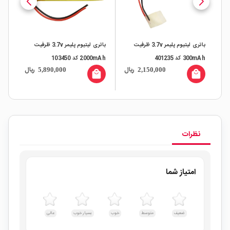
باتری لیتیوم پلیمر 3.7v ظرفیت
باتری لیتیوم پلیمر 3.7v ظرفیت
300mAh کد 401235
2000mAh کد 103450
00mAh
ال
ریال
ریال
5,890,000
2,150,000
all
local_mall
local_mall
نظرات
امتیاز شما
ضعیف
متوسط
خوب
بسیار خوب
عالی