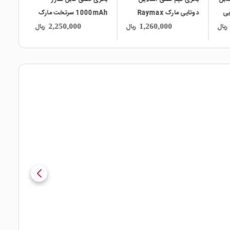
و تایی
دوتایی مارک Raymax
1000mAh سرتخت مارک
HI
ORION
ریال
ریال
ریال
2,250,000
1,260,000