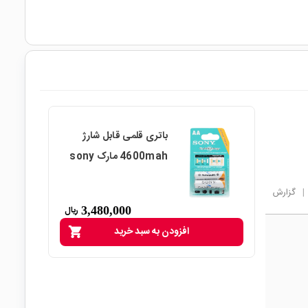
باتری قلمی قابل شارژ
4600mah مارک sony
|
گزارش
3,480,000
ریال
افزودن به سبد خرید
shopping_cart