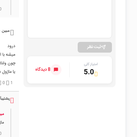
0
مبین 
درود
ثبت نظر
میشه با این ماژول 3011015032 
چون ولتاژ
امتیاز کلی
8 دیدگاه
5.0
یا ماژول 
0
1
پشتیبا
مبی
ماژ
0