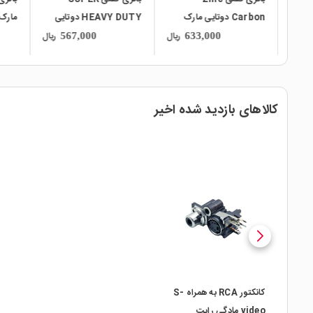
Carbon دوتایی مارک
HEAVY DUTY دوتایی
مارک ETEX
DETEX
مارک Raymax
ریال
ریال
ریال
567,000
633,000
کالاهای بازدید شده اخیر
local_mall
کانکتور RCA به همراه S-
video مادگی رایت