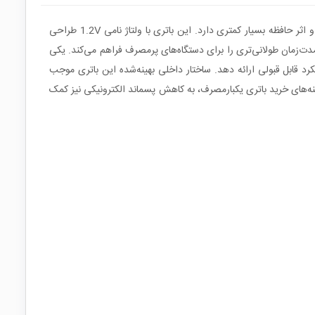
باتری قلمی قابل شارژ سونی سری CycleEnergy از فناوری نیکل متال هیدرید Ni-MH بهره می‌برد که نسبت به نسل‌های قدیمی‌تر، پایداری شارژ بالاتر و اثر حافظه بسیار کمتری دارد. این باتری با ولتاژ نامی 1.2V طراحی
هیزات الکترونیکی قابل‌حمل به‌کار می‌رود. ظرفیت 4600mAh آن امکان تأمین انرژی در مدت‌زمان طولانی‌تری را برای دستگاه‌های پرمصرف فراهم می‌کند. یکی
 قابل قبولی ارائه دهد. ساختار داخلی بهینه‌شده این باتری موجب
نه‌های خرید باتری یکبارمصرف، به کاهش پسماند الکترونیکی نیز کمک