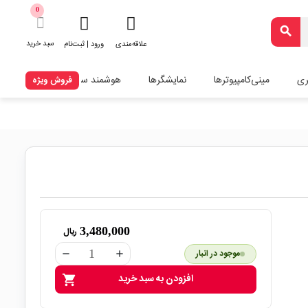
0
search
سبد خرید
علاقه‌مندی
ورود | ثبت‌نام
ری
مینی‌کامپیوترها
نمایشگرها
هوشمند سازی
فروش ویژه
3,480,000
ریال
موجود در انبار
remove
add
افزودن به سبد خرید
shopping_cart