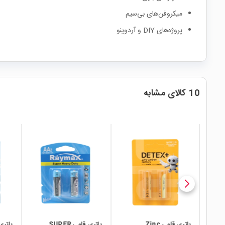
میکروفن‌های بی‌سیم
پروژه‌های DIY و آردوینو
10 کالای مشابه
local_mall
local_mall
local_mall
باتری قلمی Zinc
باتری قلمی SUPER
باتری