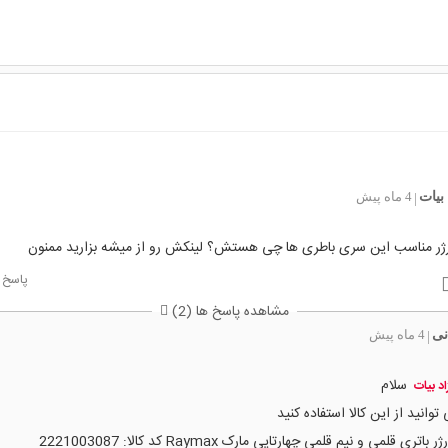
بیات
4 ماه پیش
|
رژر مناسب این سری باطری ها چی هستش؟ لینکش رو از میشه بزارید ممنون
پاسخ
مشاهده پاسخ ها (2)
نی
4 ماه پیش
|
سلام
اد بیات
توانید از این کالا استفاده کنید
ر باتری قلمی و نیم قلمی چهارتایی مارک Raymax کد کالا: 2221003087