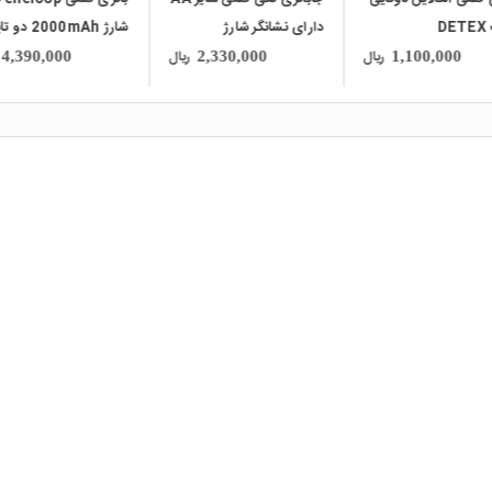
D
دارای نشانگر شارژ
شارژ 2000mAh د
مارک Panasonic
ریال
ریال
4,390,000
2,330,000
1,100,000