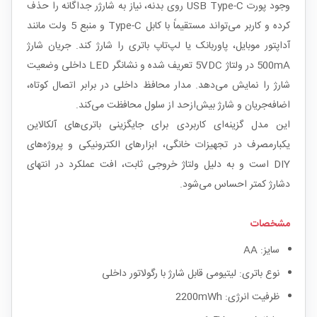
وجود پورت USB Type-C روی بدنه، نیاز به شارژر جداگانه را حذف
کرده و کاربر می‌تواند مستقیماً با کابل Type-C و منبع 5 ولت مانند
آداپتور موبایل، پاوربانک یا لپ‌تاپ باتری را شارژ کند. جریان شارژ
500mA در ولتاژ 5VDC تعریف شده و نشانگر LED داخلی وضعیت
شارژ را نمایش می‌دهد. مدار محافظ داخلی در برابر اتصال کوتاه،
اضافه‌جریان و شارژ بیش‌ازحد از سلول محافظت می‌کند.
این مدل گزینه‌ای کاربردی برای جایگزینی باتری‌های آلکالاین
یکبارمصرف در تجهیزات خانگی، ابزارهای الکترونیکی و پروژه‌های
DIY است و به دلیل ولتاژ خروجی ثابت، افت عملکرد در انتهای
دشارژ کمتر احساس می‌شود.
مشخصات
سایز: AA
نوع باتری: لیتیومی قابل شارژ با رگولاتور داخلی
ظرفیت انرژی: 2200mWh