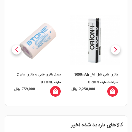
باتری قلمی قابل شارژ 1000mAh
مبدل باتری قلمی به باتری سایز C
بات
سرتخت مارک ORION
مارک BTONE
melion
ال
ریال
ریال
759,000
2,250,000
all
local_mall
local_mall
کالاهای بازدید شده اخیر