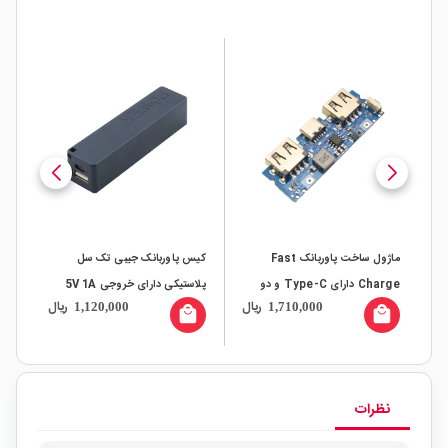
ی
ماژول ساخت پاوربانک Fast
کیس پاوربانک جیبی تک سل
Charge دارای Type-C و دو
پلاستیکی دارای خروجی 5V 1A
ال
ریال
ریال
1,120,000
1,710,000
خروجی USB مدل LX-LBU2C
15C مارک 
all
local_mall
local_mall
نظرات