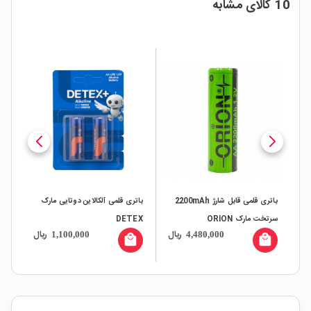
10 کالای مشابه
باتری قلمی قابل شارژ 2200mAh
باتری قلمی آلکالاین دوتایی مارک
سرتخت مارک ORION
DETEX
مارک n
ال
ریال
ریال
1,100,000
4,480,000
all
local_mall
local_mall