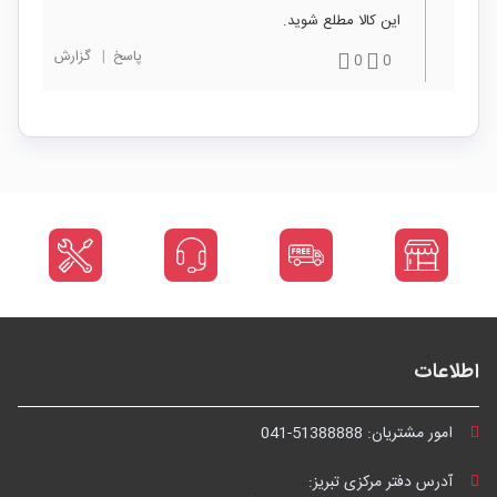
این کالا مطلع شوید.
پاسخ
|
گزارش
0
0
اطلاعات
امور مشتریان:
041-51388888
آدرس دفتر مرکزی تبریز: