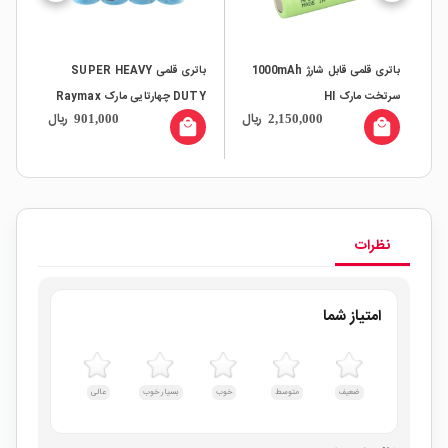
باتری قلمی قابل شارژ 1000mAh
باتری قلمی SUPER HEAVY
بات
سرتخت مارک HI
DUTY چهارتایی مارک Raymax
melion
ال
ریال
ریال
901,000
2,150,000
all
local_mall
local_mall
نظرات
امتیاز شما
ضعیف
متوسط
خوب
بسیار خوب
عالی