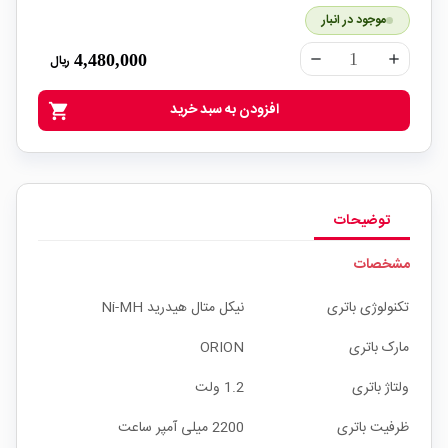
موجود در انبار
4,480,000
ریال
remove
add
افزودن به سبد خرید
shopping_cart
توضیحات
مشخصات
تکنولوژی باتری
نیکل متال هیدرید Ni-MH
مارک باتری
ORION
ولتاژ باتری
1.2 ولت
ظرفیت باتری
2200 میلی آمپر ساعت