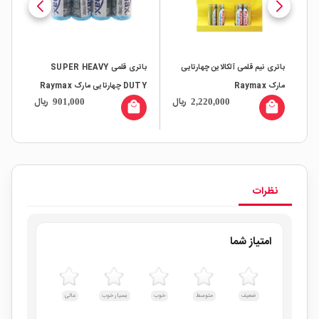
باتری نیم قلمی آلکالاین چهارتایی
باتری قلمی SUPER HEAVY
مارک Raymax
DUTY چهارتایی مارک Raymax
دوتا
ال
ریال
ریال
901,000
2,220,000
all
local_mall
local_mall
نظرات
امتیاز شما
ضعیف
متوسط
خوب
بسیار خوب
عالی