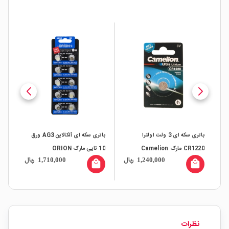
باتری سکه ای 3 ولت اولترا
باتری سکه ای آلکالاین AG3 ورق
CR1220 مارک Camelion
10 تایی مارک ORION
A13 مارک n
ال
ریال
ریال
1,710,000
1,240,000
all
local_mall
local_mall
نظرات