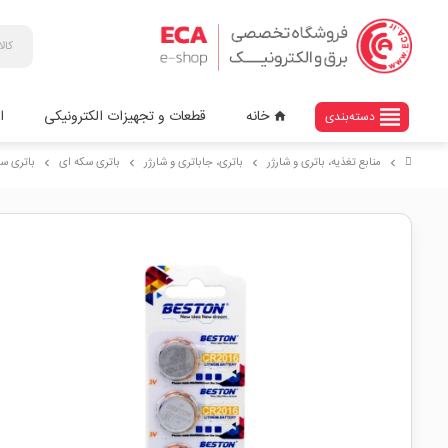
view_headline
خانه
قطعات و تجهیزات الکترونیکی
ا
دسته‌بندی
home
منابع تغذیه، باتری و شارژر
باتری، جاباتری و شارژر
باتری سکه ای
باتری سکه ای 3 ولت CR2016 و
chevron_right
chevron_right
chevron_right
chevron_right