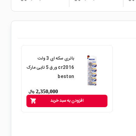
باتری سکه ای 3 ولت
cr2016 ورق 5 تایی مارک
beston
2,350,000
ریال
افزودن به سبد خرید
shopping_cart