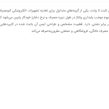
باتری CR2016 برند BESTON از نوع لیتیومی بوده و با ولتاژ خروجی ثابت 3 ولت، یکی از گزینه‌های متداول بر
یتیوم موجب پایداری ولتاژ در طول دوره مصرف و نرخ دشارژ خودکار پایین می‌شود
 در برابر نشتی دارد. قطبیت مشخص و طراحی ایمن آن باعث شده در کاربردهایی م