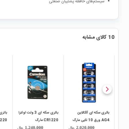
سیستم‌های حافظه پشتیبان صنعتی
10 کالای مشابه
local_mall
local_mall
local_mall
باتری سکه ای 3 ولت اولترا
باتری سکه ای 3 ولت
ی مارک
CR1220 مارک
CR1220 ورق 5 تایی
Camelion
مارک Panasonic
lion
ریال
ریال
ریال
2,840,000
1,240,000