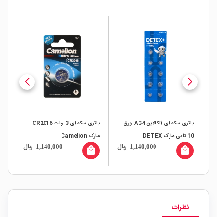
باتری سکه ای آلکالاین AG4 ورق
باتری سکه ای 3 ولت CR2016
10 تایی مارک DETEX
مارک Camelion
بسته25 
ال
ریال
ریال
1,140,000
1,140,000
all
local_mall
local_mall
نظرات