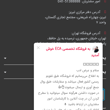
امور مشتریان:
041-51388888
آدرس دفتر مرکزی تبریز:
تبریز، چهارراه شریعتی، مجتمع تجاری گلستان،
واحد ۷
آدرس فروشگاه تهران:
تهران، خیابان جمهوری، نرسیده به پل حافظ،
پاساژ توکل، طبقه زیرهمکف، واحد B6 (تاپ ترونیک)
بخش‌های فروشگاه
بخش‌های سایت