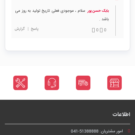
سلام ، موجودی فعلی تاریخ تولید به روز می
بابک حسن پور
باشد .
پاسخ
|
گزارش
0
0
اطلاعات
امور مشتریان:
041-51388888