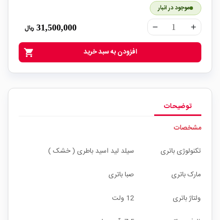
موجود در انبار
31,500,000
ریال
remove
add
افزودن به سبد خرید
shopping_cart
توضیحات
مشخصات
تکنولوژی باتری
سیلد لید اسید باطری ( خشک )
مارک باتری
صبا باتری
ولتاژ باتری
12 ولت