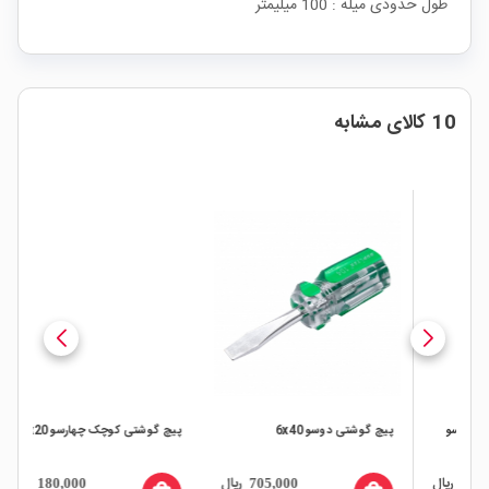
طول حدودی میله : 100 میلیمتر
10 کالای مشابه
پیچ گوشتی دوسو 6x40
پیچ گوشتی کوچک چهارسو 2x20
ست 
ال
ریال
ریال
180,000
705,000