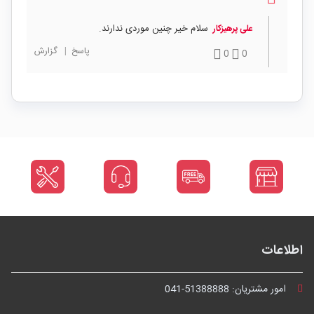
سلام خیر چنین موردی ندارند.
علی پرهیزکار
پاسخ
|
گزارش
0
0
اطلاعات
امور مشتریان:
041-51388888