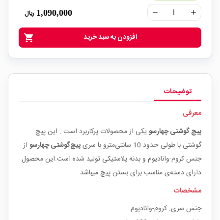
1,090,000
ریال
remove
add
افزودن به سبد خرید
shopping_cart
توضیحات
معرفی
پیچ گوشتی
چهارسو
یکی از محصولات پرکاربرد است . این پیچ
گوشتی با طولی حدود 10
سانتی‌مترو
با سری
پیچ‌گوشتی چهارسو
از
جنس
کروم-وانادیوم
و بدنه پلاستیکی
تولید شده است.این محصول
دارای دسته‌ی مناسب برای بستن پیچ میباشد
مشخصات
جنس سری: کروم-وانادیوم