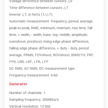
Voltage difference between cursors △V
Time difference between cursors △T
Inverse △T, in hertz (1/△T)
Automatic measurement: frequency, period, average,
peak-to-peak, RMS, minimum, mixmum, rise time, fall
time, + width, - width, base, top, middle, amplitude,
overshoot, preshoot, rising edge phase difference,
falling edge phase difference, + duty, - duty, period
average, PRMS, FOVshoot, ROVshoot, BWIDTH, FRF,
FFR, LRR, LRF, LFR, LFF
DC RMS, AC RMS, DC measurement type.
Frequency measurement: 6-bit
Generator
Number of channels: 1
Sampling frequency: 200MSa/s
Vertical resolution: 12 bits