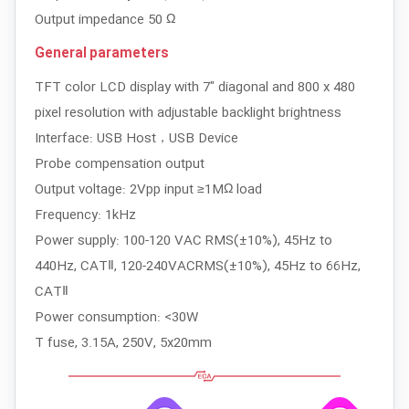
Output impedance 50 Ω
General parameters
TFT color LCD display with 7" diagonal and 800 x 480
pixel resolution with adjustable backlight brightness
Interface: USB Host，USB Device
Probe compensation output
Output voltage: 2Vpp input ≥1MΩ load
Frequency: 1kHz
Power supply: 100-120 VAC RMS(±10%), 45Hz to
440Hz, CATⅡ, 120-240VACRMS(±10%), 45Hz to 66Hz,
CATⅡ
Power consumption: <30W
T fuse, 3.15A, 250V, 5x20mm