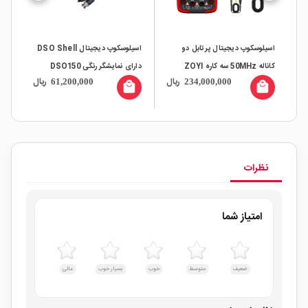
اسیلوسکوپ دیجیتال پرتابل دو
اسیلوسکوپ دیجیتال DSO Shell
کاناله 50MHz سه کاره ZOYI
دارای نمایشگر رنگی DSO150
HZ
ال
ریال
ریال
61,200,000
234,000,000
ZT-703S
all
local_mall
local_mall
نظرات
امتیاز شما
ضعیف
متوسط
خوب
بسیار خوب
عالی