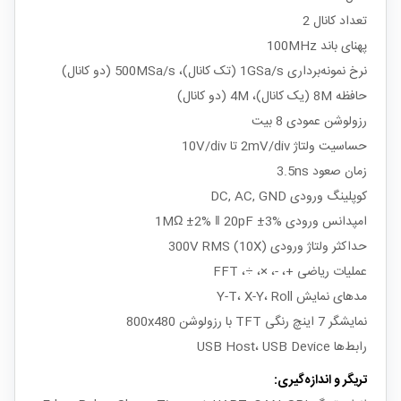
تعداد کانال 2
پهنای باند 100MHz
نرخ نمونه‌برداری 1GSa/s (تک کانال)، 500MSa/s (دو کانال)
حافظه 8M (یک کانال)، 4M (دو کانال)
رزولوشن عمودی 8 بیت
حساسیت ولتاژ 2mV/div تا 10V/div
زمان صعود 3.5ns
کوپلینگ ورودی DC, AC, GND
امپدانس ورودی 1MΩ ±2% ‖ 20pF ±3%
حداکثر ولتاژ ورودی 300V RMS (10X)
عملیات ریاضی +، -، ×، ÷، FFT
مدهای نمایش Y-T، X-Y، Roll
نمایشگر 7 اینچ رنگی TFT با رزولوشن 800x480
رابط‌ها USB Host، USB Device
تریگر و اندازه‌گیری: