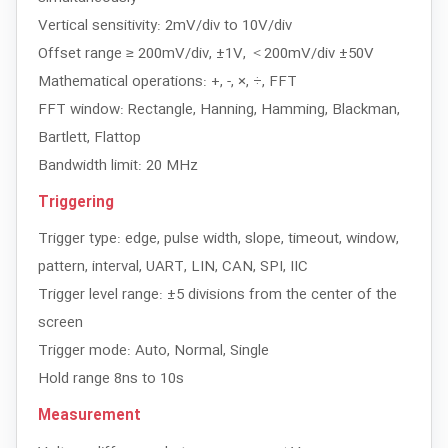
Vertical sensitivity: 2mV/div to 10V/div
Offset range ≥ 200mV/div, ±1V, ＜200mV/div ±50V
Mathematical operations: +, -, ×, ÷, FFT
FFT window: Rectangle, Hanning, Hamming, Blackman,
Bartlett, Flattop
Bandwidth limit: 20 MHz
Triggering
Trigger type: edge, pulse width, slope, timeout, window,
pattern, interval, UART, LIN, CAN, SPI, IIC
Trigger level range: ±5 divisions from the center of the
screen
Trigger mode: Auto, Normal, Single
Hold range 8ns to 10s
Measurement