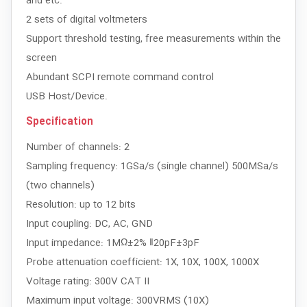
and etc.
2 sets of digital voltmeters
Support threshold testing, free measurements within the
screen
Abundant SCPI remote command control
USB Host/Device.
Specification
Number of channels: 2
Sampling frequency: 1GSa/s (single channel) 500MSa/s
(two channels)
Resolution: up to 12 bits
Input coupling: DC, AC, GND
Input impedance: 1MΩ±2% ‖20pF±3pF
Probe attenuation coefficient: 1X, 10X, 100X, 1000X
Voltage rating: 300V CAT II
Maximum input voltage: 300VRMS (10X)