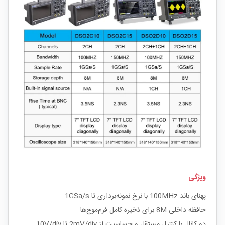
ویژگی‌
پهنای باند 100MHz با نرخ نمونه‌برداری تا 1GSa/s
حافظه داخلی 8M برای ذخیره کامل فرم‌موج‌ها
دو کانال با کنترل مستقل و حساسیت از 2mV/div تا 10V/div