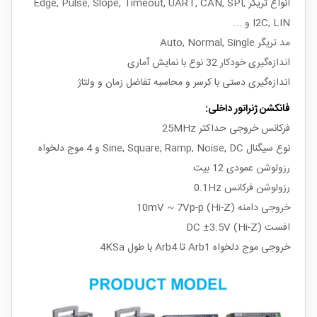
انواع تریگر Edge, Pulse, Slope, Timeout, UART, CAN, SPI,
I2C, LIN و ...
مد تریگر Auto, Normal, Single
اندازه‌گیری خودکار 32 نوع با نمایش آماری
اندازه‌گیری دستی با کرسر و محاسبه تفاضل زمان و ولتاژ
فانکشن ژنراتور داخلی:
فرکانس خروجی حداکثر 25MHz
نوع سیگنال Sine, Square, Ramp, Noise, DC و 4 موج دلخواه
رزولوشن عمودی 12 بیت
رزولوشن فرکانس 0.1Hz
خروجی دامنه 10mV ~ 7Vp-p (Hi-Z)
افست DC ±3.5V (Hi-Z)
خروجی موج دلخواه Arb1 تا Arb4 با طول 4KSa