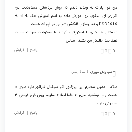
من تو آپارات یه ویدئو دیدم که روش برداشتن محدودیت نرم
افزاری ای اسکوپ رو آموزش داده به اسم آموزش هک Hantek
DSO2X1X و فعال‌سازی فانکشن ژنراتور تو آپارات هست.
دوستان هر کاری با اسکوپتون کردید با مسئولیت خودت هست
لطفا بعدا طلبکار من نشید. سپاس
پاسخ
|
گزارش
0
0
سیاوش مهری
1 سال پیش
|
سلام.. ادمین محترم این پرژکتور اگر سیگنال ژنراتور داره سری c
هست ولی نوشتید سری d لطفا اصلاح نمایید چون فرق قیمتی ۳
میلیونی دارن
پاسخ
|
گزارش
0
0