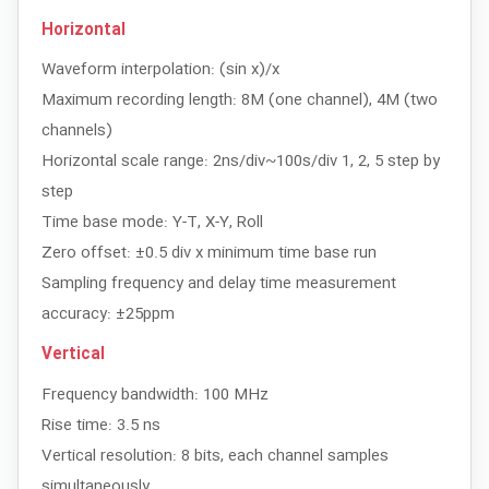
Horizontal
Waveform interpolation: (sin x)/x
Maximum recording length: 8M (one channel), 4M (two
channels)
Horizontal scale range: 2ns/div~100s/div 1, 2, 5 step by
step
Time base mode: Y-T, X-Y, Roll
Zero offset: ±0.5 div x minimum time base run
Sampling frequency and delay time measurement
accuracy: ±25ppm
Vertical
Frequency bandwidth: 100 MHz
Rise time: 3.5 ns
Vertical resolution: 8 bits, each channel samples
simultaneously