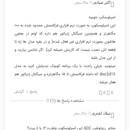
اکبر صیادی
3 سال پیش
|
اسیلوسکپ خوبیه
این اسیلوسکوپ به صورت نرم افزاری فرکانسش محدود شده به ۱۰۰
مگاهرتز و همچنین سیگنال ژنراتور هم داره که اونم در بعضی
هاشون بصورت نرم افزاری غیر فعال شده( و در بقیه مدل ها ژه تا
قطعه اش نصب نیست که کاریش نمیشه کرد). اگر شانس بیارید و
از این مدل باشه
میتونید خیلی راحت با یک برنامه کوچک تبدیلش کنید به مدل
dso2d15 که دامنه فرکانسش تا ۱۵ مگاهرتزه و سیگنال ژنراتور هم
فعال میشه.
پاسخ
|
گزارش
0
0
مشاهده پاسخ ها (1)
میلاد اشتری
3 سال پیش
|
سلام. رزولوشن ADC این اسیلوسکوپ چقدره.۱۲ یا ۸ بیت؟