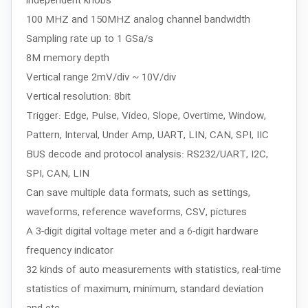
independent knobs
100 MHZ and 150MHZ analog channel bandwidth
Sampling rate up to 1 GSa/s
8M memory depth
Vertical range 2mV/div ~ 10V/div
Vertical resolution: 8bit
Trigger: Edge, Pulse, Video, Slope, Overtime, Window,
Pattern, Interval, Under Amp, UART, LIN, CAN, SPI, IIC
BUS decode and protocol analysis: RS232/UART, I2C,
SPI, CAN, LIN
Can save multiple data formats, such as settings,
waveforms, reference waveforms, CSV, pictures
A 3-digit digital voltage meter and a 6-digit hardware
frequency indicator
32 kinds of auto measurements with statistics, real-time
statistics of maximum, minimum, standard deviation