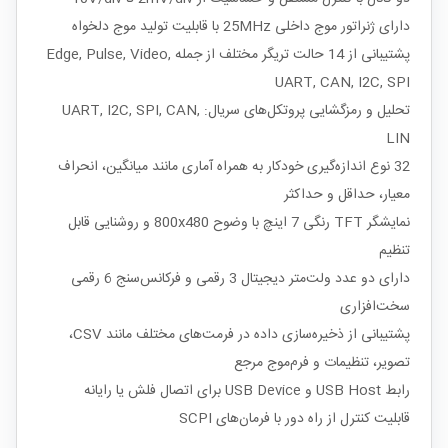
دارای ژنراتور موج داخلی 25MHz با قابلیت تولید موج دلخواه
پشتیبانی از 14 حالت تریگر مختلف از جمله Edge, Pulse, Video,
UART, CAN, I2C, SPI
تحلیل و رمزگشایی پروتکل‌های سریال: UART, I2C, SPI, CAN,
LIN
32 نوع اندازه‌گیری خودکار به همراه آماری مانند میانگین، انحراف
معیار، حداقل و حداکثر
نمایشگر TFT رنگی 7 اینچ با وضوح 800x480 و روشنایی قابل
تنظیم
دارای دو عدد ولت‌متر دیجیتال 3 رقمی و فرکانس‌سنج 6 رقمی
سخت‌افزاری
پشتیبانی از ذخیره‌سازی داده در فرمت‌های مختلف مانند CSV،
تصویر، تنظیمات و فرم‌موج مرجع
رابط USB Host و USB Device برای اتصال فلش یا رایانه
قابلیت کنترل از راه دور با فرمان‌های SCPI