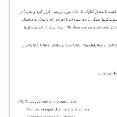
ت 4 کاناله می باشند. در مدارات دیجیتال به ندرت نیاز است تا مقدار آنالوگ یک داده مورد بررسی قرار گیرد و تقریباً در
سیلوسکوپها همگی باعث شده اند تا افرادی که با مدارات دیجیتالی
 کانال های خود و سرعت بسیار بالا ، پرکاربردتر از اسیلوسکوپها
SPI, IIC, UART, SMBus, I2S, CAN, Parallel, Async ,1-Wit
را
رطرف نمایید.
(A). Analogue part of the parameter
Number of input channels: 2 channels
Sampling channels: 1 channel