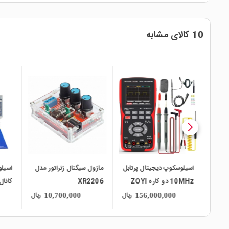
10 کالای مشابه
local_mall
local_mall
local_mall
تی
اسیلوسکوپ دیجیتال پرتابل
ماژول سیگنال ژنراتور مدل
اسیل
10MHz دو کاره ZOYI
XR2206
72P
ZT-702S
ریال
ریال
ریال
10,700,000
156,000,000