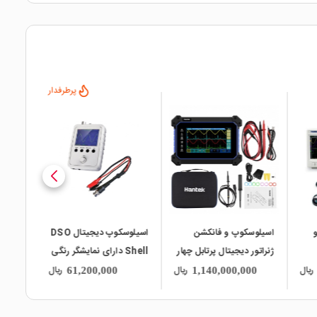
پرطرفدار
local_mall
local_mall
local_mall
اسیلوسکوپ و فانکشن
اسیلوسکوپ دیجیتال DSO
سیگنال 
ژنراتور دیجیتال پرتابل چهار
Shell دارای نمایشگر رنگی
کاناله 200MHZ با نمایشگر
DSO150
ریال
ریال
ریال
61,200,000
1,140,000,000
تمام لمسی HANTEK
320C
TO1204D