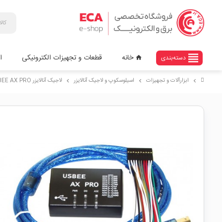
view_headline
خانه
قطعات و تجهیزات الکترونیکی
ا
دسته‌بندی
home
ابزارآلات و تجهیزات
اسیلوسکوپ و لاجیک آنالایزر
لاجیک آنالایزر USBEE AX PRO به همراه 2 کانال آنالوگ
chevron_right
chevron_right
chevron_right