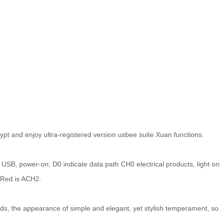
 and enjoy ultra-registered version usbee suite Xuan functions.
ty USB, power-on; D0 indicate data path CH0 electrical products, light o
 Red is ACH2.
s, the appearance of simple and elegant, yet stylish temperament, so 