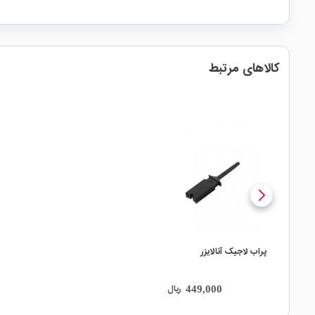
کالاهای مرتبط
local_mall
پراب لاجیک آنالایزر
ریال
449,000