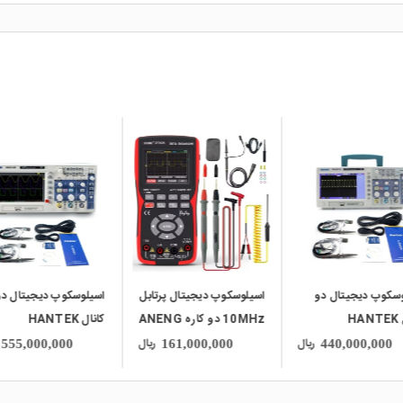
local_mall
local_mall
وسکوپ دیجیتال دو
اسیلوسکوپ دیجیتال پرتابل
اسیلوسکوپ دیجیتال دو
کانال HANTEK
10MHz دو کاره ANENG
کانال HANTEK
DSO5102P
AOS02
DSO50
ریال
ریال
555,000,000
161,000,000
440,000,000