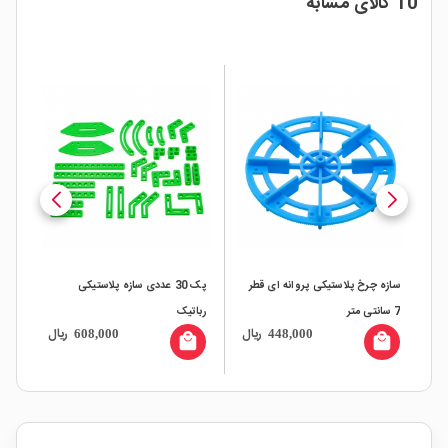
10 کالای مشابه
سازه چرخ پلاستیکی پروانه ای قطر
پک 30 عددی سازه پلاستیکی
میله 
7 سانتی متر
رباتیک
ال
ریال
ریال
608,000
448,000
all
local_mall
local_mall