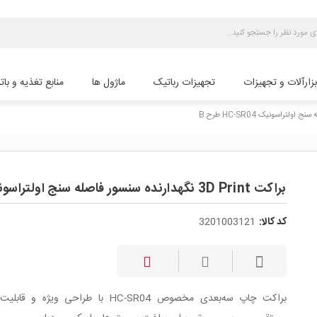
بزارآلات و تجهیزات
تجهیزات رباتیک
ماژول ها
منابع تغذیه و بات
براکت 3D Print نگهدارنده سنسور فاصله سنج اولتراسونیک HC-SR04 طرح B
کد کالا:
3201003121
براکت چاپ سه‌بعدی مخصوص HC-SR04 با طراحی ویژه و