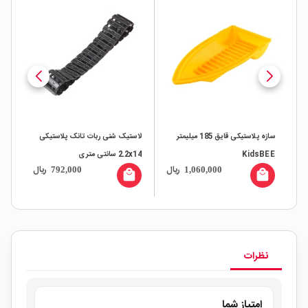
سازه پلاستیکی قایق 185 میلیمتر
لاستیک شنی ربات تانک پلاستیکی
KidsBEE
2.2x14 سانتی متری
ال
ریال
ریال
792,000
1,060,000
SR04 
all
local_mall
local_mall
نظرات
امتیاز شما