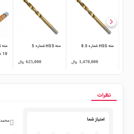
local_mall
local_mall
local_mall
مته HSS شماره 8.5
مته HSS شماره 5
10 عددی قابدار
ریال
ریال
ریال
625,000
1,470,000
نظرات
امتیاز شما
محمدص