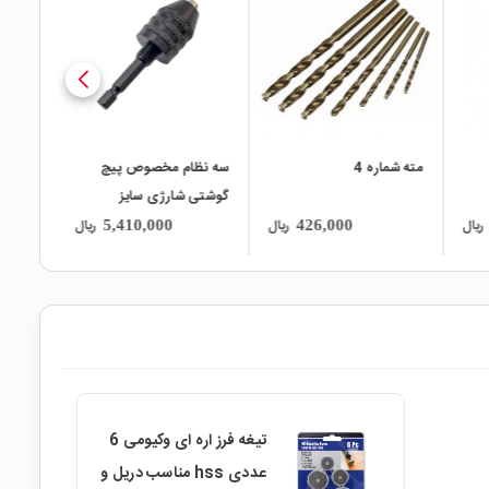
local_mall
local_mall
local_mall
مته شماره 4
سه نظام مخصوص پیچ
گوشتی شارژی سایز
عددی
0.6mm-8.0mm
ریال
ریال
ریال
5,410,000
426,000
تیغه فرز اره ای وکیومی 6
عددی hss مناسب دریل و