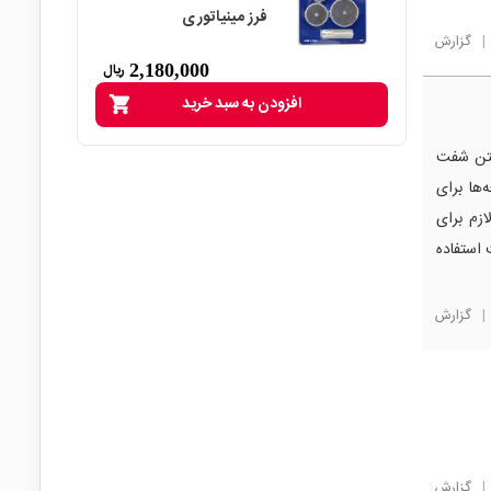
فرز مینیاتوری
|
گزارش
2,180,000
ریال
افزودن به سبد خرید
shopping_cart
فتن شفت
‌ها برای
ازم برای
 استفاده
|
گزارش
|
گزارش