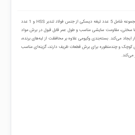
مجموعه صفحه برش وکیومی 6 عددی HSS یک ست کاربردی برای انجام انواع برش‌های ظریف و دقیق در کارهای خانگی، کارگاهی و DIY است. این مجموعه شامل 5 عدد تیغه دیسکی از جنس فولاد تندبر HSS و 1 عدد
شفت 3 میلی‌متری است که امکان نصب آن را روی انواع دریل، فرز مینیاتوری و فرز انگشتی فراهم می‌کند. جنس HSS به تیغه‌ها سختی، مقاومت سایشی مناسب و طول عمر قابل قبول در برش مواد
جاد می‌کند. بسته‌بندی وکیومی علاوه بر محافظت از لبه‌های برنده،
‌ای کوچک و چندمنظوره برای برش قطعات ظریف دارند، گزینه‌ای مناسب