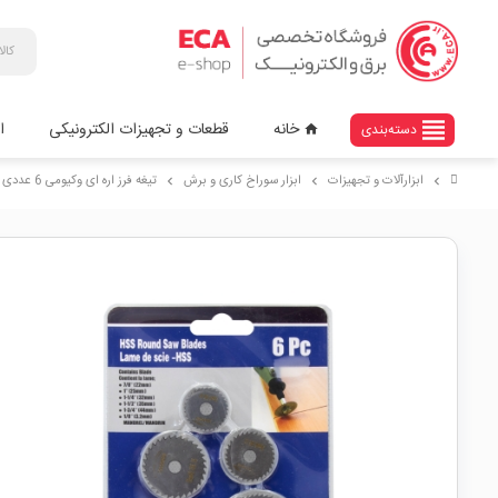
view_headline
خانه
قطعات و تجهیزات الکترونیکی
ا
دسته‌بندی
home
ابزارآلات و تجهیزات
ابزار سوراخ کاری و برش
تیغه فرز اره ای وکیومی 6 عددی HSS مناسب دریل و فرز مینیاتوری
chevron_right
chevron_right
chevron_right