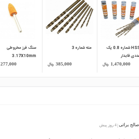
local_mall
local_mall
مته HSS شماره 0.8 پک
مته شماره 3
سنگ فرز مخروطی
3.17X10mm
ریال
ریال
277,000
385,000
1,470,000
الح براتی
4 روز پیش
|