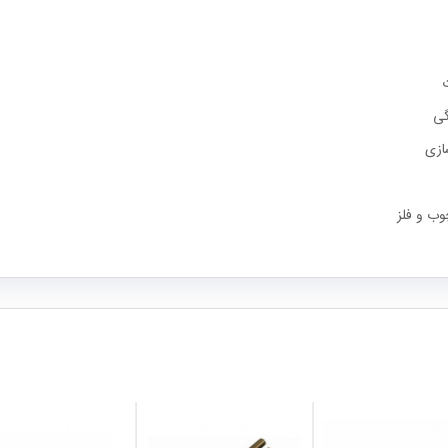
ت
گی
ازی
وب و فلز