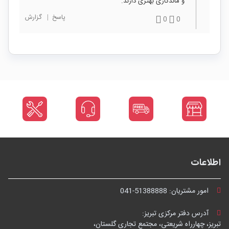
و ماندگاری بهتری دارند.
پاسخ
|
گزارش
0
0
اطلاعات
امور مشتریان:
041-51388888
آدرس دفتر مرکزی تبریز:
تبریز، چهارراه شریعتی، مجتمع تجاری گلستان،