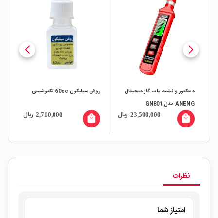
دیتکتور و نشت یاب گاز دیجیتال
روغن سیلیکون 60cc تکنوشیمی
ANENG مدل GN801
ال
ریال
ریال
2,710,000
23,500,000
local_mall
local_mall
نظرات
امتیاز شما