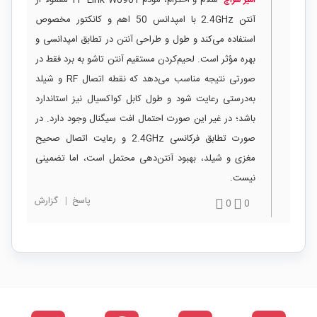
سلام و احترام، مودم TP-Link W8961 معمولاً از
امیر سراج
آنتن 2.4GHz با امپدانس 50 اهم و کانکتور مخصوص
استفاده می‌کند و طول و طراحی آنتن در تطابق امپدانسی و
بهره مؤثر است. لحیم‌کردن مستقیم آنتن تاشو به برد فقط در
صورتی نتیجه مناسب می‌دهد که نقطه اتصال RF و شیلد
به‌درستی رعایت شود و طول کابل کواکسیال نیز استاندارد
باشد؛ در غیر این صورت احتمال افت سیگنال وجود دارد. در
صورت تطابق فرکانسی 2.4GHz و رعایت اتصال صحیح
مغزی و شیلد، بهبود آنتن‌دهی محتمل است، اما تضمینی
نیست.
پاسخ
|
گزارش
0
0