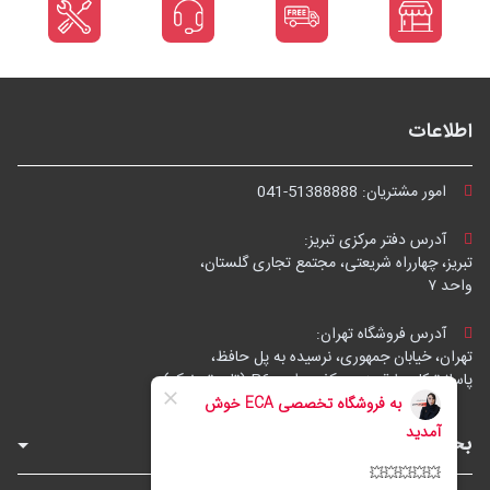
اطلاعات
امور مشتریان:
041-51388888
آدرس دفتر مرکزی تبریز:
تبریز، چهارراه شریعتی، مجتمع تجاری گلستان،
واحد ۷
آدرس فروشگاه تهران:
تهران، خیابان جمهوری، نرسیده به پل حافظ،
پاساژ توکل، طبقه زیرهمکف، واحد B6 (تاپ ترونیک)
بخش‌های فروشگاه