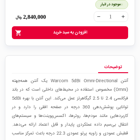
موجود در انبار
2,840,000
ریال
remove
add
افزودن به سبد خرید
shopping_cart
توضیحات
آنتن Warcom 5dBi Omni-Directional یک آنتن همه‌جهته
(Omni) مخصوص استفاده در محیط‌های داخلی است که در باند
فرکانسی 2.4 تا 2.5 گیگاهرتز عمل می‌کند. این آنتن با بهره 5dBi
توانایی پوشش‌دهی 360 درجه در صفحه افقی را دارد و در
کاربردهایی مانند مودم‌ها، روترها، اکسس‌پوینت‌ها و سیستم‌های
انتقال بی‌سیم داده عملکردی پایدار و قابل اعتماد ارائه می‌دهد.
قطبش عمودی و زاویه پرتو عمودی 22.3 درجه باعث تمرکز مناسب