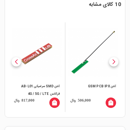
10 کالای مشابه
انکتور RP
آنتن GSM PCB IPX
آنتن SMD سرامیکی AB-L01
فرکانس 4G / 5G / LTE
1.5متر
ال
ریال
ریال
817,000
506,000
all
local_mall
local_mall