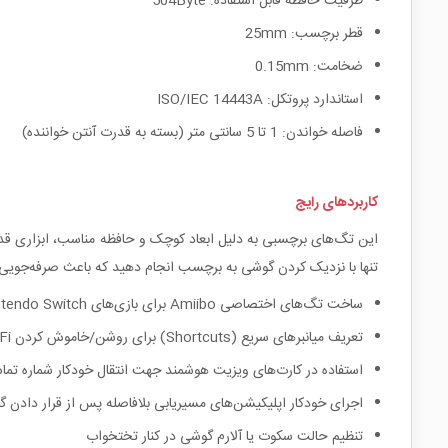
ظرفیت حافظه قابل استفاده: 504Byte
قطر برچسب: 25mm
ضخامت: 0.15mm
استاندارد پروتکل: ISO/IEC 14443A
فاصله خواندن: 1 تا 5 سانتی متر (بسته به قدرت آنتن خواننده)
کاربردهای رایج
این تگ‌های برچسبی به دلیل ابعاد کوچک و حافظه مناسب، ابزاری قدرت
تنها با نزدیک کردن گوشی به برچسب انجام دهید که باعث صرفه‌جویی 
ساخت تگ‌های اختصاصی Amiibo برای بازی‌های Nintendo Switch و 3DS
تعریف میانبرهای سریع (Shortcuts) برای روشن/خاموش کردن Wi-Fi و بلوتوث
استفاده در کارت‌های ویزیت هوشمند جهت انتقال خودکار شماره تم
اجرای خودکار اپلیکیشن‌های مسیریابی بلافاصله پس از قرار دادن 
تنظیم حالت سکوت یا آلارم گوشی در کنار تختخواب