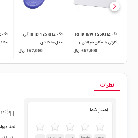
تگ RFID R/W 125KHZ
تگ RFID 125KHZ آبی
ت
کونی 125KHZ قطر
کارتی با امکان خواندن و
مدل جاکلیدی
مشکی
ریال
نوشتن
ریال
ریال
ریال
167,000
667,000
نظرات
امتیاز شما
رادمهر
لطفا دوبا
ضعیف
متوسط
خوب
بسیار خوب
عالی