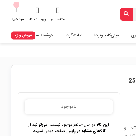
0
search
سبد خرید
علاقه‌مندی
ورود | ثبت‌نام
ری
مینی‌کامپیوترها
نمایشگرها
هوشمند سازی
فروش ویژه
ناموجود
این کالا در حال حاضر موجود نیست. می‌توانید از
برچسب‌های هوشمند فرکانس 13.56MHz با تراشه‌های NTAG215 و
کالاهای مشابه
در پایین صفحه دیدن نمایید.