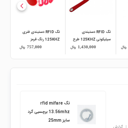
تگ RFID دستبندی
تگ RFID دستبندی فنری
سیلیکونی 125KHZ طرح
125KHZ رنگ قرمز
شیائومی رنگ قرمز
ریال
ریال
ریال
757,000
1,430,000
تگ rfid mifare
13.56mhz برچسبی گرد
سایز 25mm
|
گزارش