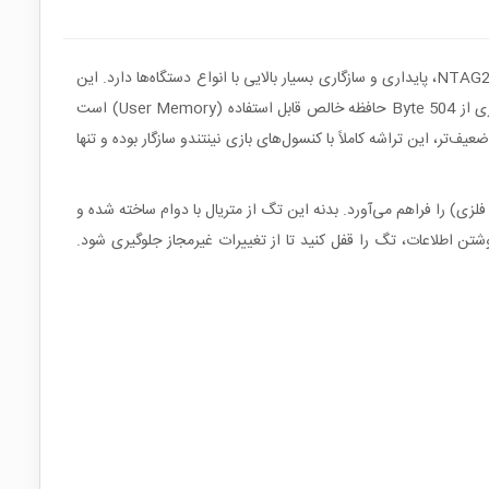
تگ NFC مدل NTAG215 یکی از پرکاربردترین و محبوب‌ترین برچسب‌های شناسایی از راه دور در دنیا است که به دلیل بهره‌گیری از تراشه اورجینال NTAG215، پایداری و سازگاری بسیار بالایی با انواع دستگاه‌ها دارد. این
تگ در فرکانس HF (13.56MHz) عمل می‌کند و طبق استاندارد ISO/IEC 14443A طراحی شده است. یکی از ویژگی‌های برجسته این مدل، برخورداری از 504 Byte حافظه خالص قابل استفاده (User Memory) است
ر، این تراشه کاملاً با کنسول‌های بازی نینتندو سازگار بوده و تنها
وی سطوح مختلف (غیر فلزی) را فراهم می‌آورد. بدنه این تگ از متریال با دوام ساخته شده و
 این تگ مجهز به ویژگی Read-only locking است که اجازه می‌دهد پس از نوشتن اطلاعات، تگ را قفل کنید تا از تغییرات غیرمجاز جلوگیری شود.