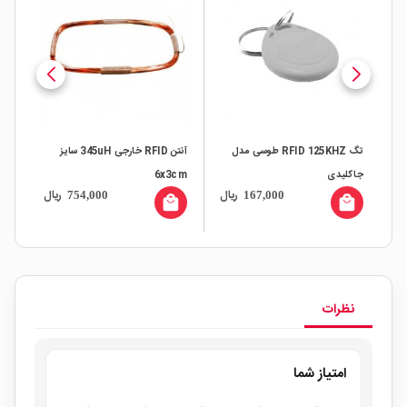
125KHZ
تگ RFID 125KHZ طوسی مدل
آنتن RFID خارجی 345uH سایز
جاکلیدی
6x3cm
cm
ال
ریال
ریال
754,000
167,000
all
local_mall
local_mall
نظرات
امتیاز شما