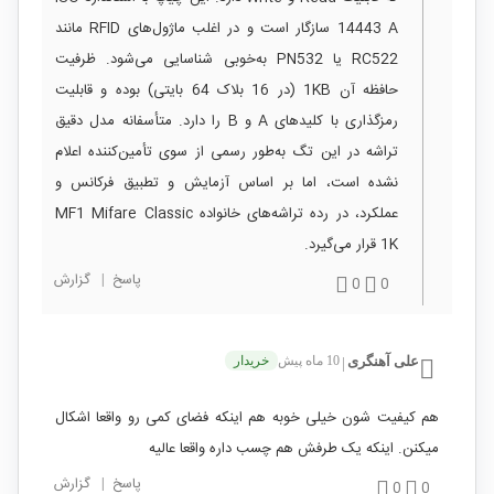
14443 A سازگار است و در اغلب ماژول‌های RFID مانند
RC522 یا PN532 به‌خوبی شناسایی می‌شود. ظرفیت
حافظه آن 1KB (در 16 بلاک 64 بایتی) بوده و قابلیت
رمزگذاری با کلیدهای A و B را دارد. متأسفانه مدل دقیق
تراشه در این تگ به‌طور رسمی از سوی تأمین‌کننده اعلام
نشده است، اما بر اساس آزمایش و تطبیق فرکانس و
عملکرد، در رده تراشه‌های خانواده MF1 Mifare Classic
1K قرار می‌گیرد.
پاسخ
|
گزارش
0
0
علی آهنگری
10 ماه پیش
خریدار
|
هم کیفیت شون خیلی خوبه هم اینکه فضای کمی رو واقعا اشکال
میکنن. اینکه یک طرفش هم چسب داره واقعا عالیه
پاسخ
|
گزارش
0
0