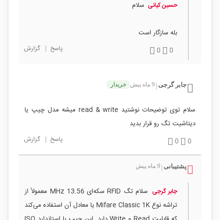
سلام
حسین کیانی
بله سازگار است
پاسخ
|
گزارش
0
0
جابر گرجی
9 ماه پیش
خریدار
|
سلام توی توضیحات نوشتید read & write میشه مدل چیپ یا
دیتاشیت تگ رو قرار بدید
پاسخ
|
گزارش
0
0
پشتیبانی
9 ماه پیش
|
سلام تگ RFID سکه‌ای 13.56 MHz معمولاً از
جابر گرجی
تراشه نوع Mifare Classic 1K یا معادل آن استفاده می‌کند
که قابلیت Read و Write دارد. این چیپ با استاندارد ISO