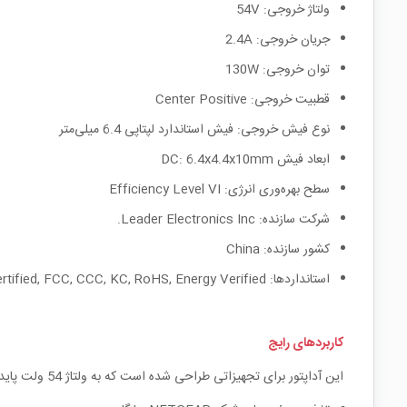
ولتاژ خروجی: 54V
جریان خروجی: 2.4A
توان خروجی: 130W
قطبیت خروجی: Center Positive
نوع فیش خروجی: فیش استاندارد لپتاپی 6.4 میلی‌متر
ابعاد فیش DC: 6.4x4.4x10mm
سطح بهره‌وری انرژی: Efficiency Level VI
شرکت سازنده: Leader Electronics Inc.
کشور سازنده: China
استانداردها: CE, UL Certified, FCC, CCC, KC, RoHS, Energy Verified
کاربردهای رایج
این آداپتور برای تجهیزاتی طراحی شده است که به ولتاژ 54 ولت پایدار با جریان بالا نیاز دارند و معمولاً در زیرساخت‌های شبکه‌ای استفاده می‌شوند.