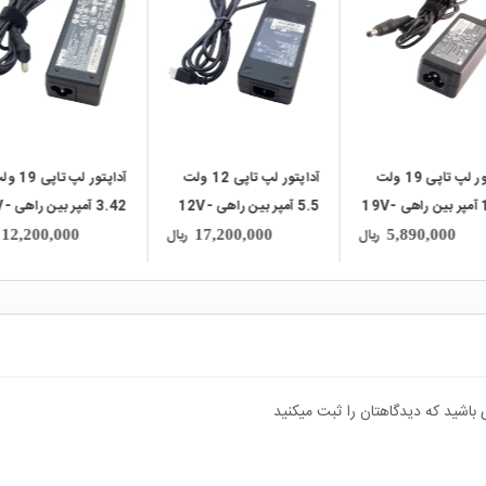
local_mall
local_mall
آداپتور لپ تاپی 19 ولت
آداپتور لپ تاپی 12 ولت
آداپتور لپ تاپی
1.58 آمپر بین راهی 19V-
5.5 آمپر بین راهی 12V-
3.42 آمپ
Delta
5.5A مناسب تجهیزات
3.42A مارک HIPRO
ریال
ریال
12,200,000
17,200,000
5,890,000
شبکه Cisco مارک
DELTA
 باشید که دیدگاهتان را ثبت میکنید