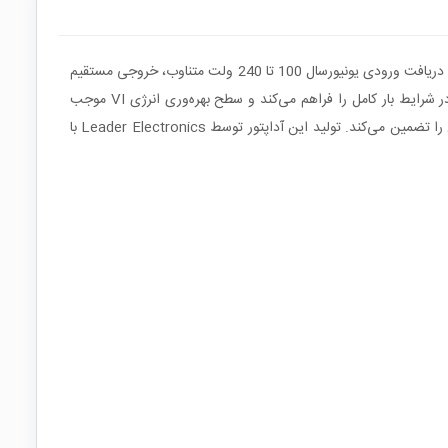
این منبع تغذیه I.T.E. از برند NETGEAR با مدل NUA3-6540240-I1 برای تأمین برق پایدار تجهیزات شبکه با مصرف بالا طراحی شده است. آداپتور با دریافت ورودی یونیورسال 100 تا 240 ولت متناوب، خروجی مستقیم
54 ولت با جریان دقیق 2.4 آمپر را ارائه می‌دهد که برای سوئیچ‌ها و تجهیزات PoE حرفه‌ای کاملاً مناسب است. توان 130 وات امکان کارکرد مداوم در شرایط بار کامل را فراهم می‌کند و سطح بهره‌وری انرژی VI موجب
کاهش تلفات حرارتی و مصرف برق می‌شود. طراحی بین‌راهی به همراه فیش استاندارد لپتاپی 6.4 میلی‌متر اتصال مکانیکی مطمئن و انتقال پایدار توان را تضمین می‌کند. تولید این آداپتور توسط Leader Electronics با