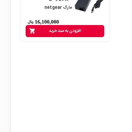
مارک netgear
16,100,000
ریال
افزودن به سبد خرید
shopping_cart