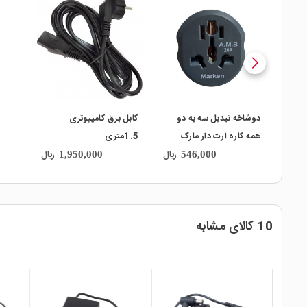
local_mall
local_mall
دوشاخه تبدیل سه به دو
کابل برق کامپیوتری
همه کاره ارت دار مارک
1.5متری
Marken
ریال
ریال
1,950,000
546,000
10 کالای مشابه