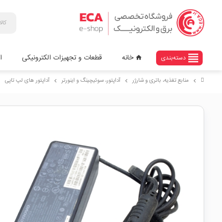
view_headline
خانه
قطعات و تجهیزات الکترونیکی
ا
دسته‌بندی
home
منابع تغذیه، باتری و شارژر
آداپتور، سوئیچینگ و اینورتر
آداپتور های لپ تاپی
right
chevron_right
chevron_right
chevron_right