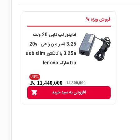
فروش ویژه %
آداپتور لپ تاپی 20 ولت
3.25 آمپر بین راهی 20v-
3.25a با کانکتور usb slim
tip مارک lenovo
20%
11,440,000
ریال
14,300,000
افزودن به سبد خرید
shopping_cart