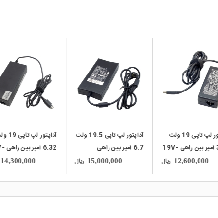
local_mall
local_mall
local_mall
آداپتور لپ تاپی 19.5 ولت
آداپتور لپ تاپی 19 ولت
6.7 آمپر بین راهی
6.32 آمپر بین راهی 19V-
19.5V-6.7A مارک
6.32A مارک
4.74A مارک DELTA
ریال
ریال
000
14,300,000
15,000,000
EnerTronix
DELL