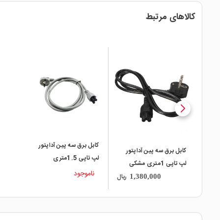
کالاهای مرتبط
local_mall
کابل برق سه پین آداپتور
کابل برق سه پین آداپتور
لپ تاپی 1.5متری
لپ تاپی 1متری مشکی
ناموجود
ریال
1,380,000