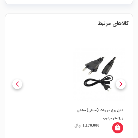
کالاهای مرتبط
کابل برق دوچاک (ضبطی) مشکی
1.8 متر مرغوب
ریال
1,170,000
local_mall