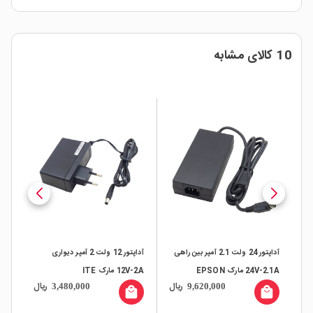
10 کالای مشابه
 بین راهی 9V-
آداپتور 24 ولت 2.1 آمپر بین راهی
آداپتور 12 ولت 2 آمپر دیواری
24V-2.1A مارک EPSON
12V-2A مارک ITE
2V-2A
ال
ریال
ریال
3,480,000
9,620,000
all
local_mall
local_mall