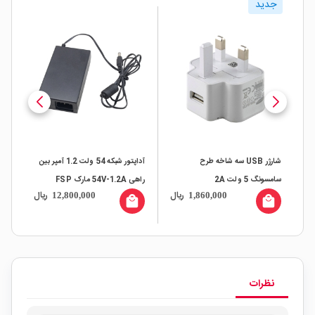
جدید
ج
شارژر USB سه شاخه طرح
آداپتور شبکه 54 ولت 1.2 آمپر بین
سامسونگ 5 ولت 2A
راهی 54V-1.2A مارک FSP
ال
ریال
ریال
12,800,000
1,860,000
کاب
all
local_mall
local_mall
نظرات