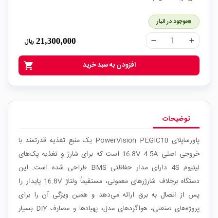
موجود در انبار
21,300,000
ریال
remove
add
افزودن به سبد خرید
shopping_cart
توضیحات
پاورساپلای PowerVision PEGIC10 یک منبع تغذیه قدرتمند با
خروجی اصلی 16.8V 4.5A است که برای شارژ و تغذیه پک‌های
لیتیوم 4S دارای مدار حفاظتی BMS طراحی شده است. این
دستگاه برخلاف شارژرهای معمولی، مستقیماً ولتاژ 16.8V پایدار را
پس از اتصال به برق ارائه می‌دهد و همین ویژگی آن را برای
پروژه‌های صنعتی، هواگردهای مدل، پهپادها و مصارف DIY بسیار