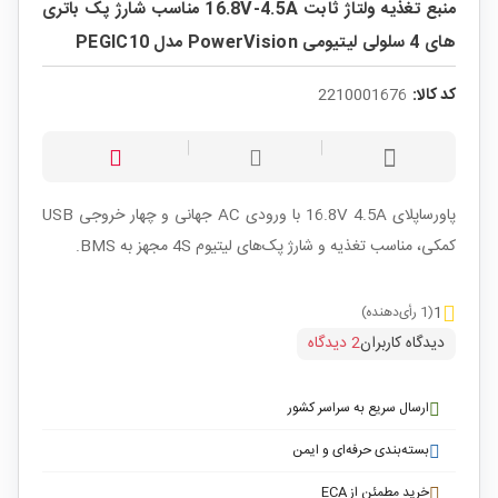
منبع تغذیه ولتاژ ثابت 16.8V-4.5A مناسب شارژ پک باتری
های 4 سلولی لیتیومی PowerVision مدل PEGIC10
کد کالا:
2210001676
پاورساپلای 16.8V 4.5A با ورودی AC جهانی و چهار خروجی USB
کمکی، مناسب تغذیه و شارژ پک‌های لیتیوم 4S مجهز به BMS.
1
(1 رأی‌دهنده)
دیدگاه کاربران
2 دیدگاه
ارسال سریع به سراسر کشور
بسته‌بندی حرفه‌ای و ایمن
خرید مطمئن از ECA