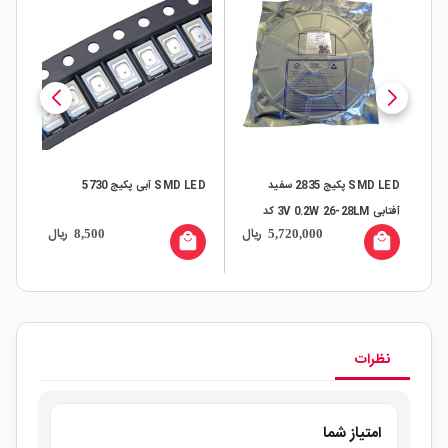
SMD LED پکیج 2835 سفید
SMD LED آبی پکیج 5730
آفتابی 3V 0.2W 26-28LM کد
50
ال
ریال
ریال
8,500
5,720,000
E2835US28 مارک MLS بسته
all
local_mall
local_mall
1000 تایی
نظرات
امتیاز شما