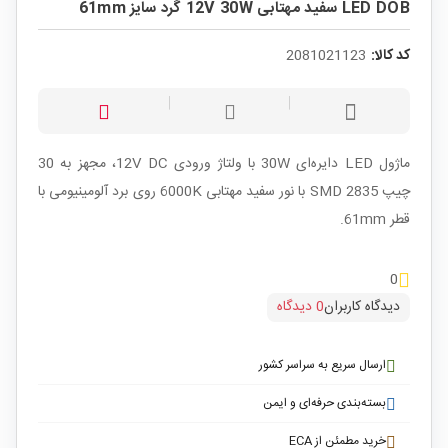
LED DOB سفید مهتابی 12V 30W گرد سایز 61mm
کد کالا:
2081021123
ماژول LED دایره‌ای 30W با ولتاژ ورودی 12V DC، مجهز به 30
چیپ SMD 2835 با نور سفید مهتابی 6000K روی برد آلومینیومی با
قطر 61mm.
0
دیدگاه کاربران
0 دیدگاه
ارسال سریع به سراسر کشور
بسته‌بندی حرفه‌ای و ایمن
خرید مطمئن از ECA