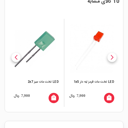
10 کالای مشابه
LED تخت مات قرمز لبه دار 1x5
LED تخت مات سبز 2x7
LED تخت مات زرد
ال
ریال
ریال
7,900
7,900
all
local_mall
local_mall