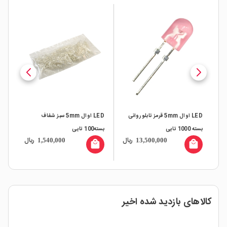
LED اوال 5mm قرمز تابلو روانی
LED اوال 5mm سبز شفاف
Turb بسته
بسته 1000 تایی
بسته100 تایی
بسته100
ال
ریال
ریال
1,540,000
13,500,000
all
local_mall
local_mall
کالاهای بازدید شده اخیر