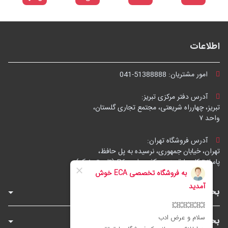
اطلاعات
امور مشتریان:
041-51388888
آدرس دفتر مرکزی تبریز:
تبریز، چهارراه شریعتی، مجتمع تجاری گلستان،
واحد ۷
آدرس فروشگاه تهران:
تهران، خیابان جمهوری، نرسیده به پل حافظ،
پاساژ توکل، طبقه زیرهمکف، واحد B6 (تاپ ترونیک)
بخش‌های فروشگاه
بخش‌های سایت