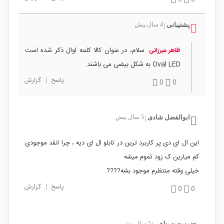
پشتیبانی
4 سال پیش
|
سلام، در عنوان کالا کلمه اوال ذکر شده است
ظاهر میرزائی
Oval LED به شکل بیضی می باشند.
پاسخ
|
گزارش
0
0
ابوالفضل شادی
5 سال پیش
|
این ال ای دی پر کاربرد ترین در تابلو ال ای دیه ، چرا انقد موجودی
کم میارین ک زود تموم میشه
خیلی وقته منتظرم موجود بشه????
پاسخ
|
گزارش
0
0
مسعود پناهی
5 سال پیش