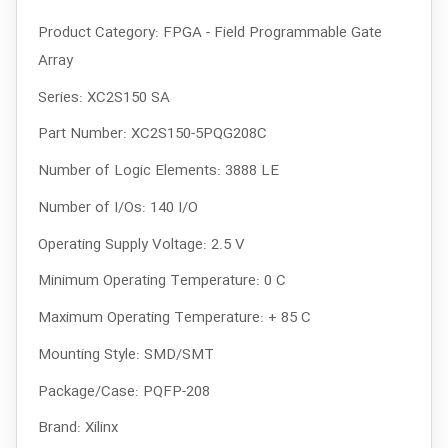
Product Category:
FPGA - Field Programmable Gate
Array
Series:
XC2S150
 SA
Part Number: XC2S150-5PQG208C
Number of Logic Elements:
3888 LE
Number of I/Os:
140 I/O
Operating Supply Voltage:
2.5 V
Minimum Operating Temperature:
0 C
Maximum Operating Temperature:
+ 85 C
Mounting Style:
SMD/SMT
Package/Case:
PQFP-208
Brand:
Xilinx