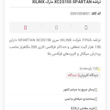
تراشه XC2S150 SPARTAN مارک XILINX
کد کالا:
2091004001
تراشه FPGA
شرکت XILINX سری
SPARTAN XC2S150
دارای
150 هزار گیت منطقی و حداکثر فرکانس کاری 200 مگاهرتز مناسب
پردازش سیگنال و کاربردهای فرکانس بالا
5
(1 رأی‌دهنده)
دیدگاه کاربران
2 دیدگاه
ارسال سریع به سراسر کشور
بسته‌بندی حرفه‌ای و ایمن
خرید مطمئن از ECA