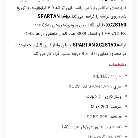
کاربردهای فرکانس بالا می باشد.
این تراشه 6.9 کیلوبایت رم توزیع
شده روی تراشه را فراهم می کند.
تراشه
SPARTAN
XC2S150
دارای 140 پین ورودی/خروجی ،
864 عدد
LABs/CLBs و تعداد 3888 عدد المان منطقی در هر Cells
تراشه
SPARTAN XC2S150
دارای ولتاژ کاری 2.5 ولت بوده و
در محدود دمایی 0 تا +85 درجه سانتی گراد کار می کند.
مشخصات
سازنده :
XILINX
سری :
XC2S150 SPARTAN
ولتاژ کاری : 2.5 ولت
سرعت: 200 Mhz
حافظه:
PQFP-208
تعداد پین ها ورودی/خروجی : 140
150 هزار گیت منطقی