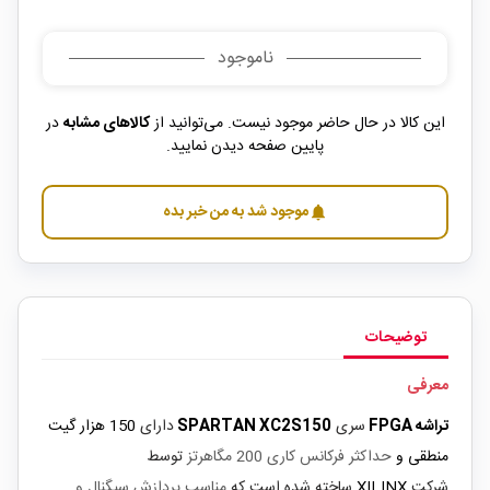
ناموجود
این کالا در حال حاضر موجود نیست. می‌توانید از
کالاهای مشابه
در
پایین صفحه دیدن نمایید.
موجود شد به من خبر بده
notifications
توضیحات
معرفی
تراشه FPGA
سری
SPARTAN XC2S150
دارای
150 هزار گیت
منطقی و
حداکثر فرکانس کاری 200 مگاهرتز
توسط
شرکت
XILINX
ساخته شده
است که
مناسب پردازش سیگنال و