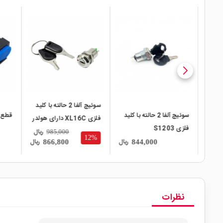
local_mall
local_mall
local_mall
سوئیچ آلفا 2 حالته با کلید
 با کلید
قطع کن تلفن 6 پایه
فلزی XL16C دارای هولدر
پین رایت
روبردی
ریال
985,000
12%
ریال
ریال
ریال
170,000
866,800
نظرات