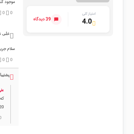
موجود کنی
0
0
امتیاز کلی
39 دیدگاه
4.0
علی ن
سلام جریا
0
0
پشتیبا
علی
120 ولت C
0