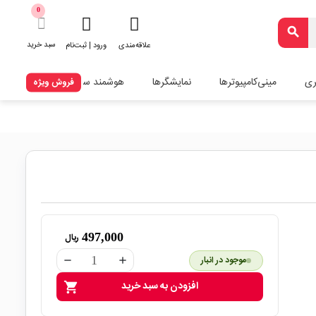
0
search
سبد خرید
علاقه‌مندی
ورود | ثبت‌نام
ری
مینی‌کامپیوترها
نمایشگرها
هوشمند سازی
فروش ویژه
497,000
ریال
موجود در انبار
remove
add
افزودن به سبد خرید
shopping_cart