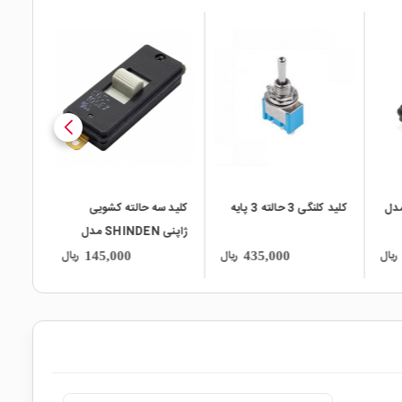
local_mall
local_mall
کلید سه حالته کشویی
کلید دو حالته کشویی 6
ژاپنی SHINDEN مدل
پین رایت GG-350
SDS-105EX
ریال
ریال
ریال
113,000
145,000