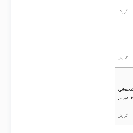
|
گزارش
|
گزارش
مشخصاتی
که روی بدنه این کلید درج شده مقدار جریان نامی آن 3 آمپر در 250 ولت AC و 6 آمپر در
|
گزارش