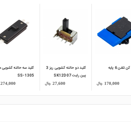
local_mall
local_mall
کلید دو حالته کشویی ریز 3
کلید سه حالته کشویی مدل
کلید کلنگی 3 حالته 3 پایه
 SK12D07
SS-1305
ریال
ریال
435,000
274,000
27,600