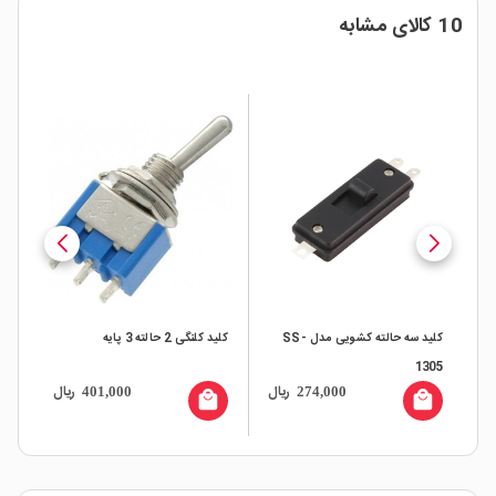
10 کالای مشابه
کلید سه حالته کشویی مدل SS-
کلید کلنگی 2 حالته 3 پایه
1305
رایت 3
ال
ریال
ریال
401,000
274,000
all
local_mall
local_mall