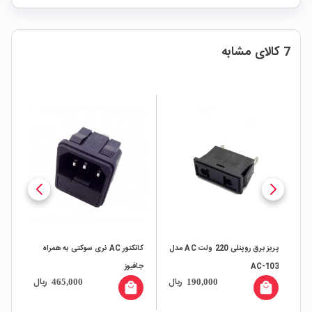
7 کالای مشابه
پریز برق روپنلی 220 ولت AC مدل
کانکتور AC نری سوکتی به همراه
AC-103
جافیوز
3A
ال
ریال
ریال
465,000
190,000
all
local_mall
local_mall