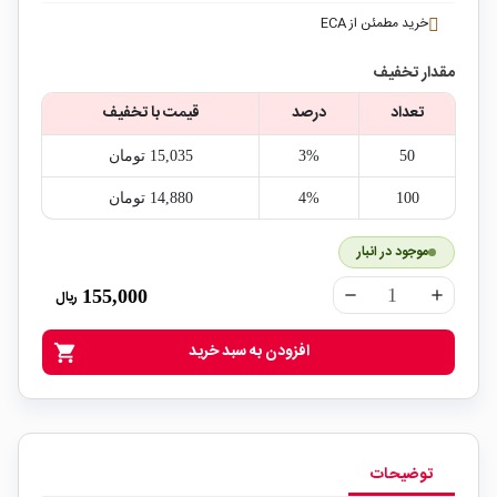
خرید مطمئن از ECA
مقدار تخفیف
تعداد
درصد
قیمت با تخفیف
50
3%
15,035‎ تومان
100
4%
14,880‎ تومان
موجود در انبار
155,000
ریال
remove
add
افزودن به سبد خرید
shopping_cart
توضیحات