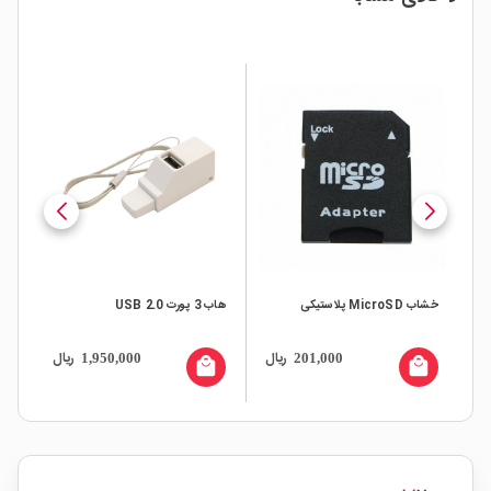
US
خشاب MicroSD پلاستیکی
هاب 3 پورت USB 2.0
Type-C 
ال
ریال
ریال
1,950,000
201,000
all
local_mall
local_mall