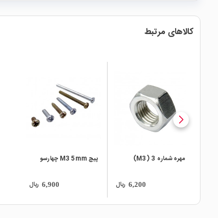
کالاهای مرتبط
local_mall
local_mall
مهره شماره 3 (M3)
پیچ M3 5mm چهارسو
ریال
ریال
6,900
6,200