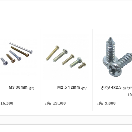
local_mall
local_mall
پیچ M3 30mm
پیچ M2 5mm
ریال
ریال
16,000
16,300
19,300