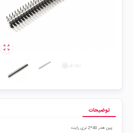
zoom_out_map
توضیحات
پین هدر 40*2 نری رایت