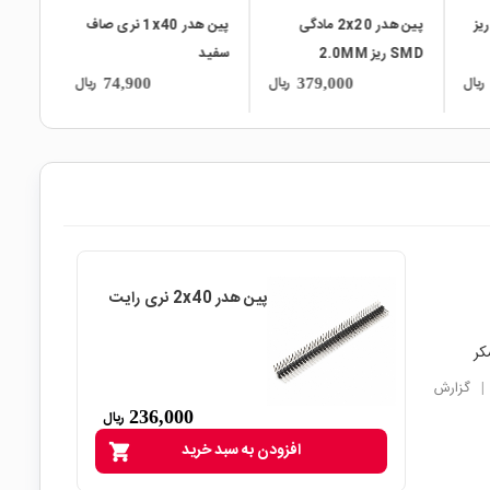
گی ریز
پین هدر 2x20 مادگی
پین هدر 1x40 نری صاف
پین هدر 2x3 ن
SMD ریز 2.0MM
سفید
ریال
ریال
ریال
74,900
379,000
پین هدر 2x40 نری رایت
|
گزارش
236,000
ریال
افزودن به سبد خرید
shopping_cart