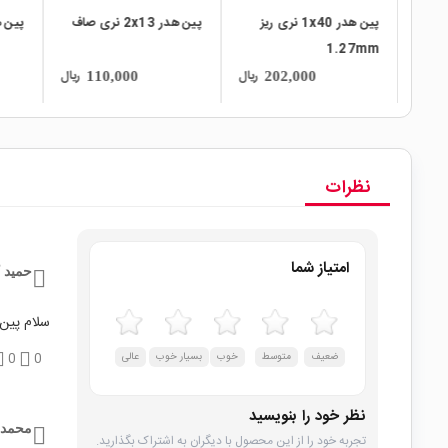
ری بلند
پین هدر 1x40 نری ریز
پین هدر 2x13 نری صاف
پین هدر x40
1.27mm
ریال
ریال
ریال
110,000
202,000
نظرات
امتیاز شما
حمید 
سلام پین هدر نری رایت 40*2 دوبل
ضعیف
متوسط
خوب
بسیار خوب
عالی
0
0
نظر خود را بنویسید
محمد
تجربه خود را از این محصول با دیگران به اشتراک بگذارید.