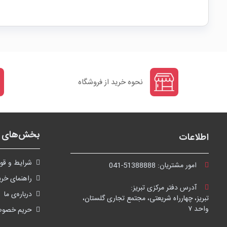
نحوه خرید از فروشگاه
بخش‌های ف
اطلاعات
شرايط و قوا
امور مشتریان:
041-51388888
راهنمای خری
آدرس دفتر مرکزی تبریز:
درباره‌ی ما
تبریز، چهارراه شریعتی، مجتمع تجاری گلستان،
واحد ۷
حریم خصو