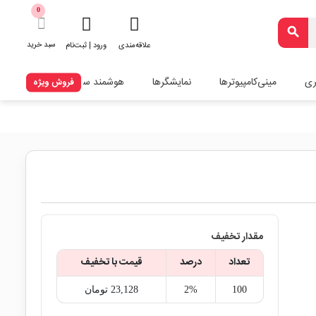
0
search
سبد خرید
علاقه‌مندی
ورود | ثبت‌نام
ری
مینی‌کامپیوترها
نمایشگرها
هوشمند سازی
فروش ویژه
مقدار تخفیف
تعداد
درصد
قیمت با تخفیف
100
2%
23,128‎ تومان