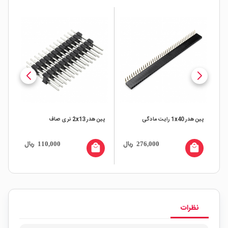
پین هدر 1x40 رایت مادگی
پین هدر 2x13 نری صاف
پین هدر 0
ال
ریال
ریال
110,000
276,000
all
local_mall
local_mall
نظرات