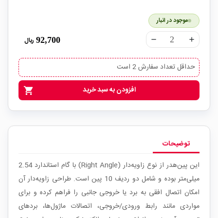
موجود در انبار
92,700
ریال
remove
add
حداقل تعداد سفارش 2 است
افزودن به سبد خرید
shopping_cart
توضیحات
این پین‌هدر از نوع زاویه‌دار (Right Angle) با گام استاندارد 2.54
میلی‌متر بوده و شامل دو ردیف 10 پین است. طراحی زاویه‌دار آن
امکان اتصال افقی به برد یا خروجی جانبی را فراهم کرده و برای
مواردی مانند رابط ورودی/خروجی، اتصالات ماژول‌ها، بردهای