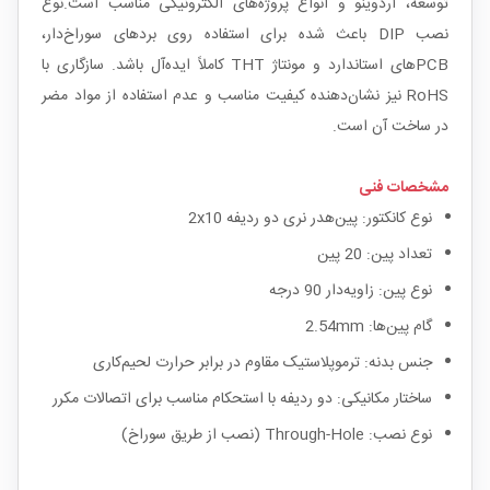
توسعه، آردوینو و انواع پروژه‌های الکترونیکی مناسب است.نوع
نصب DIP باعث شده برای استفاده روی بردهای سوراخ‌دار،
PCBهای استاندارد و مونتاژ THT کاملاً ایده‌آل باشد. سازگاری با
RoHS نیز نشان‌دهنده کیفیت مناسب و عدم استفاده از مواد مضر
در ساخت آن است.
مشخصات فنی
نوع کانکتور: پین‌هدر نری دو ردیفه 2x10
تعداد پین: 20 پین
نوع پین: زاویه‌دار 90 درجه
گام پین‌ها: 2.54mm
جنس بدنه: ترموپلاستیک مقاوم در برابر حرارت لحیم‌کاری
ساختار مکانیکی: دو ردیفه با استحکام مناسب برای اتصالات مکرر
نوع نصب: Through-Hole (نصب از طریق سوراخ)