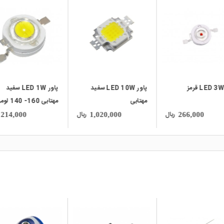
local_mall
local_mall
پاور LED 10W سفید
پاور LED 1W سفید
پاور LED 10W فر
ی
مهتابی 160- 140 لومن
UV
چیپ بزرگ
ریال
ریال
4,430,000
214,000
1,020,000