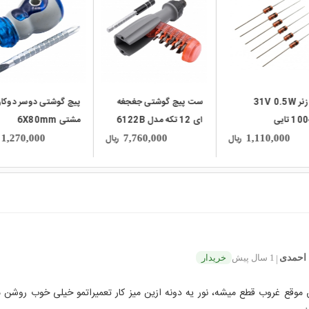
local_mall
local_mall
یچ گوشتی جغجغه
پیچ گوشتی دوسر دوکاره
ساچمه قلع der Ball
مشتی 6X80mm
سایز 0.35 میلیمتر مار
Mechanic
ریال
ریال
5,410,000
1,270,000
7,760,000
احمدی
1 سال پیش
خریدار
|