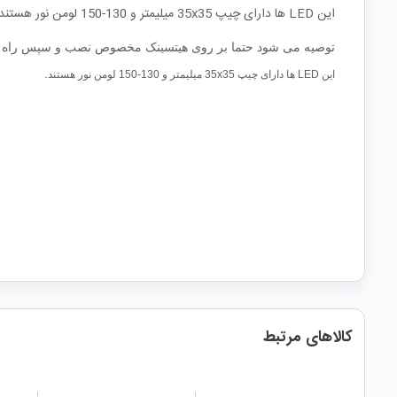
این LED ها دارای چیپ 35x35 میلیمتر و 130-150 لومن نور هستند . برای استفاده از این LED ها میبایست از لنز مخصوص آن استفاده کرد تا نور خروجی دارای کیفیت و زیبایی بیشتری شود .
توصیه می شود حتما بر روی هیتسینک مخصوص نصب و سپس راه ان
.
این LED ها دارای چیپ 35x35 میلیمتر و 130-150 لومن نور هستند
کالاهای مرتبط