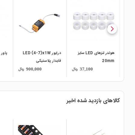
local_mall
local_mall
local_mall
ی LED سایز
درایور LED (4-7)x1W
پاور LED 3W قرمز
قابدار پلاستیکی
مهتاب
ریال
ریال
ریال
266,000
900,000
کالاهای بازدید شده اخیر