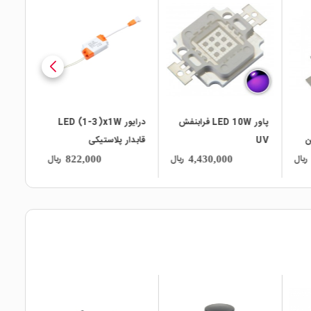
local_mall
local_mall
ابنفش
درایور LED (1-3)x1W
پاور LED 1W سفید یخی
قابدار پلاستیکی
ریال
ریال
ریال
176,000
822,000