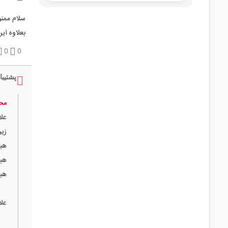
بعلاوه ای
0
0
پشتیبا
محم
زیر
هیت سین
هیت 
هیت 
علا