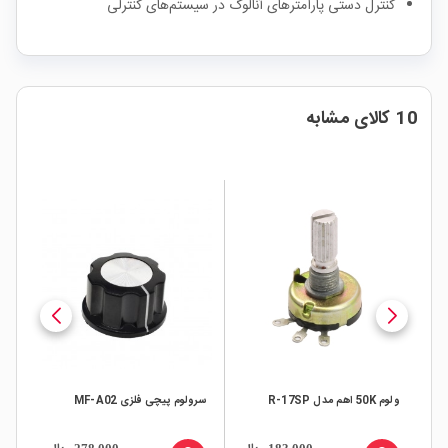
کنترل دستی پارامترهای آنالوگ در سیستم‌های کنترلی
10 کالای مشابه
ولوم 50K اهم مدل R-17SP
سرولوم پیچی فلزی MF-A02
لگا