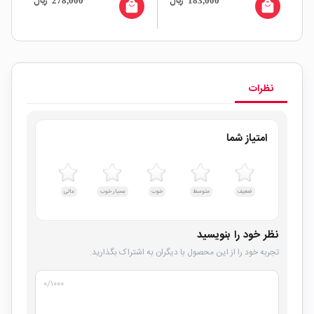
ال
ریال
ریال
278,000
183,000
all
local_mall
local_mall
نظرات
امتیاز شما
ضعیف
متوسط
خوب
بسیار خوب
عالی
نظر خود را بنویسید
تجربه خود را از این محصول با دیگران به اشتراک بگذارید.
۰
/۱۰۰۰