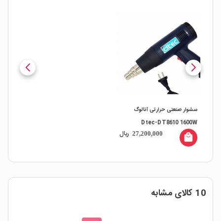
سشوار صنعتی حرارتی آنالوگ
Dtec-DT8610 1600W
ریال
27,200,000
local_mall
10 کالای مشابه