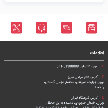
اطلاعات
امور مشتریان:
041-51388888
آدرس دفتر مرکزی تبریز:
تبریز، چهارراه شریعتی، مجتمع تجاری گلستان،
واحد ۷
آدرس فروشگاه تهران:
تهران، خیابان جمهوری، نرسیده به پل حافظ،
پاساژ توکل، طبقه زیرهمکف، واحد B6 (تاپ ترونیک)