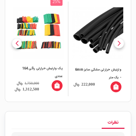
25%
پک وارنیش حرارتی رنگی 164
وارنیش حرارتی مشکی سایز 6mm
عددی
- یک متر
- ی
ریال
ال
ریال
1,750,000
222,000
local_mall
all
local_mall
ریال
1,312,500
نظرات