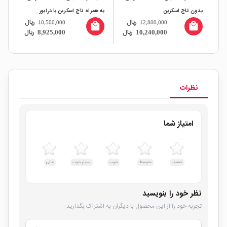
بدون تاچ اسکرین
به همراه تاچ اسکرین با درایور
خازنی 911
ریال
ریال
10,500,000
12,800,000
ILI9341
local_mall
local_mall
all
ال
ریال
ریال
8,925,000
10,240,000
نظرات
امتیاز شما
ضعیف
متوسط
خوب
بسیار خوب
عالی
نظر خود را بنویسید
تجربه خود را از این محصول با دیگران به اشتراک بگذارید.