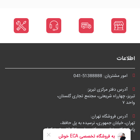
اطلاعات
امور مشتریان:
041-51388888
آدرس دفتر مرکزی تبریز:
تبریز، چهارراه شریعتی، مجتمع تجاری گلستان،
واحد ۷
آدرس فروشگاه تهران:
تهران، خیابان جمهوری، نرسیده به پل حافظ،
پاساژ توکل، طبقه زیرهمکف، واحد B6 (تاپ ترونیک)