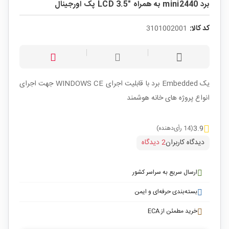
برد mini2440 به همراه "LCD 3.5 پک اورجینال
کد کالا:
3101002001
یک Embedded برد با قابلیت اجرای WINDOWS CE جهت اجرای
انواع پروژه های خانه هوشمند
3.9
(14 رأی‌دهنده)
دیدگاه کاربران
2 دیدگاه
ارسال سریع به سراسر کشور
بسته‌بندی حرفه‌ای و ایمن
خرید مطمئن از ECA