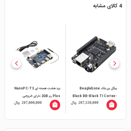
4 کالای مشابه
بیگل بن بلک Beaglebone
برد هشت هسته ای NanoPC-T3
Black BB-Black TI Cortex-
Plus رم 2GB دارای خروجی
ال
ریال
ریال
207,000,000
207,520,000
A8 Rev.C
تصویر به همراه بلوتوث و وایفای
local_mall
local_mall
داخلی