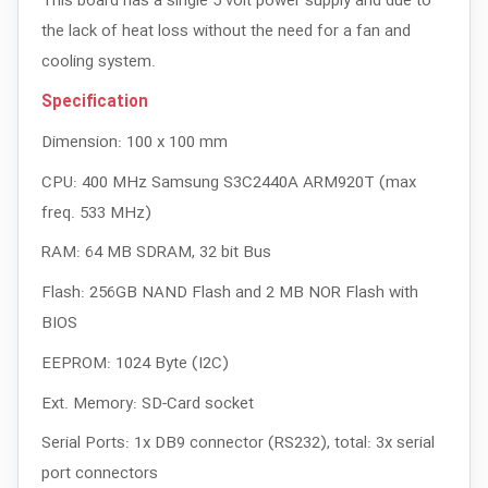
This board has a single 5 volt power supply and due to
the lack of heat loss without the need for a fan and
cooling system.
Specification
Dimension: 100 x 100 mm
CPU: 400 MHz Samsung S3C2440A ARM920T (max
freq. 533 MHz)
RAM: 64 MB SDRAM, 32 bit Bus
Flash: 256GB NAND Flash and 2 MB NOR Flash with
BIOS
EEPROM: 1024 Byte (I2C)
Ext. Memory: SD-Card socket
Serial Ports: 1x DB9 connector (RS232), total: 3x serial
port connectors