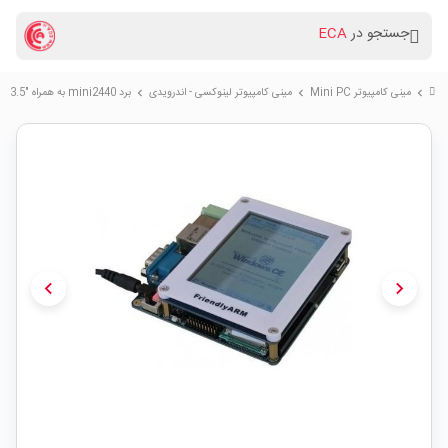
جستجو در
ECA
مینی کامپیوتر Mini PC
مینی کامپیوتر لینوکسی - اندرویدی
برد mini2440 به همراه "LCD 3.5 پک اورجینال
chevron_right
chevron_right
chevron_right
chevron_left
chevron_right